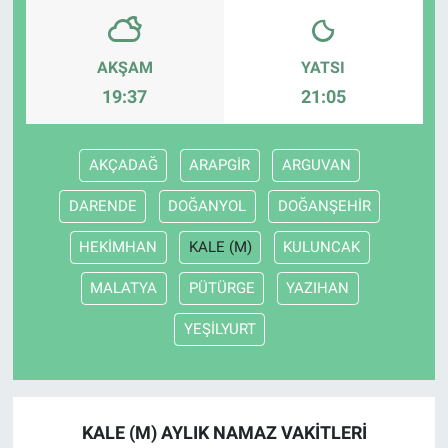
AKŞAM
YATSI
19:37
21:05
AKÇADAĞ
ARAPGİR
ARGUVAN
DARENDE
DOĞANYOL
DOĞANŞEHİR
HEKİMHAN
KALE (M)
KULUNCAK
MALATYA
PÜTÜRGE
YAZIHAN
YEŞİLYURT
KALE (M) AYLIK NAMAZ VAKITLERI