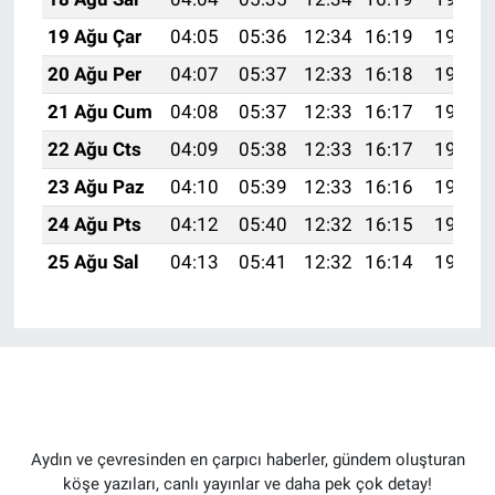
19 Ağu Çar
04:05
05:36
12:34
16:19
19:22
20 Ağu Per
04:07
05:37
12:33
16:18
19:20
21 Ağu Cum
04:08
05:37
12:33
16:17
19:19
22 Ağu Cts
04:09
05:38
12:33
16:17
19:18
23 Ağu Paz
04:10
05:39
12:33
16:16
19:16
24 Ağu Pts
04:12
05:40
12:32
16:15
19:15
25 Ağu Sal
04:13
05:41
12:32
16:14
19:13
Aydın ve çevresinden en çarpıcı haberler, gündem oluşturan
köşe yazıları, canlı yayınlar ve daha pek çok detay!