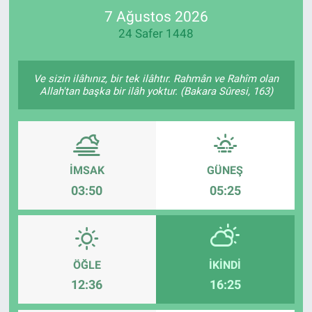
7 Ağustos 2026
SPOR
24 Safer 1448
RESMİ İLANLAR
Ve sizin ilâhınız, bir tek ilâhtır. Rahmân ve Rahîm olan
Allah'tan başka bir ilâh yoktur. (Bakara Sûresi, 163)
İMSAK
GÜNEŞ
03:50
05:25
ÖĞLE
İKINDI
12:36
16:25