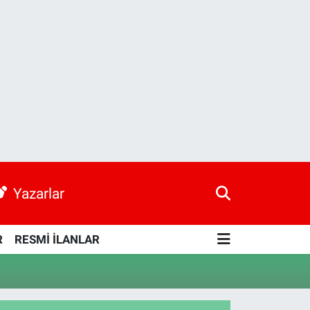
Yazarlar
R
RESMİ İLANLAR