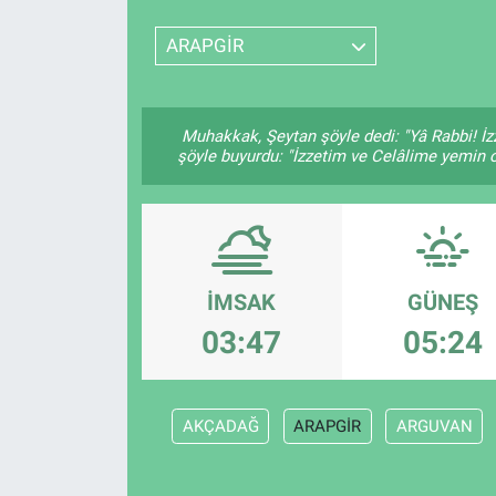
SPOR
ARAPGİR
RESMİ İLANLAR
Muhakkak, Şeytan şöyle dedi: "Yâ Rabbi! İz
şöyle buyurdu: "İzzetim ve Celâlime yemin o
İMSAK
GÜNEŞ
03:47
05:24
AKÇADAĞ
ARAPGİR
ARGUVAN