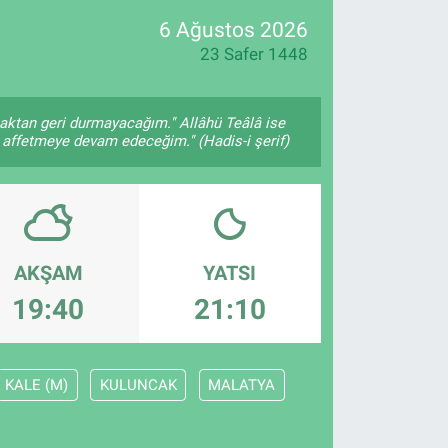
6 Ağustos 2026
23 Safer 1448
maktan geri durmayacağım." Allâhü Teâlâ ise
ı affetmeye devam edeceğim." (Hadis-i şerif)
AKŞAM
YATSI
19:40
21:10
KALE (M)
KULUNCAK
MALATYA