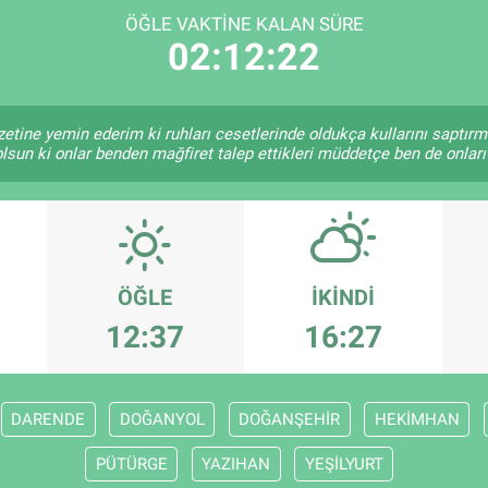
ÖĞLE VAKTINE KALAN SÜRE
02:12:22
zetine yemin ederim ki ruhları cesetlerinde oldukça kullarını saptır
lsun ki onlar benden mağfiret talep ettikleri müddetçe ben de onlar
ÖĞLE
İKINDI
12:37
16:27
DARENDE
DOĞANYOL
DOĞANŞEHİR
HEKİMHAN
PÜTÜRGE
YAZIHAN
YEŞİLYURT