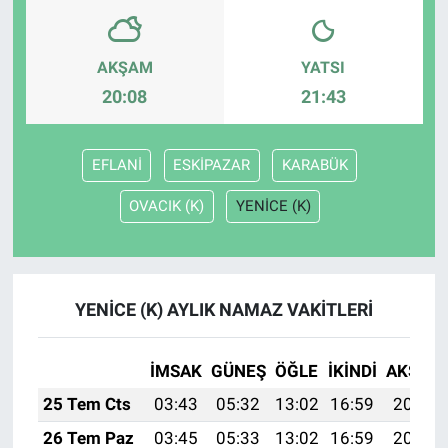
AKŞAM
YATSI
20:08
21:43
EFLANİ
ESKİPAZAR
KARABÜK
OVACIK (K)
YENİCE (K)
YENİCE (K) AYLIK NAMAZ VAKITLERI
İMSAK
GÜNEŞ
ÖĞLE
İKINDI
AKŞAM
25 Tem Cts
03:43
05:32
13:02
16:59
20:22
26 Tem Paz
03:45
05:33
13:02
16:59
20:21