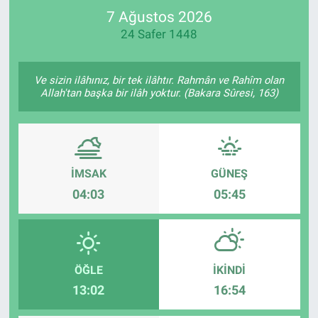
7 Ağustos 2026
SPOR
24 Safer 1448
RESMİ İLANLAR
Ve sizin ilâhınız, bir tek ilâhtır. Rahmân ve Rahîm olan
Allah'tan başka bir ilâh yoktur. (Bakara Sûresi, 163)
İMSAK
GÜNEŞ
04:03
05:45
ÖĞLE
İKINDI
13:02
16:54