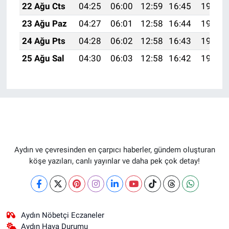
22 Ağu Cts
04:25
06:00
12:59
16:45
19:48
23 Ağu Paz
04:27
06:01
12:58
16:44
19:46
24 Ağu Pts
04:28
06:02
12:58
16:43
19:45
25 Ağu Sal
04:30
06:03
12:58
16:42
19:43
Aydın ve çevresinden en çarpıcı haberler, gündem oluşturan
köşe yazıları, canlı yayınlar ve daha pek çok detay!
Aydın Nöbetçi Eczaneler
Aydın Hava Durumu