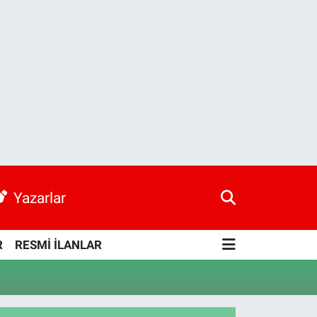
Yazarlar
R
RESMİ İLANLAR