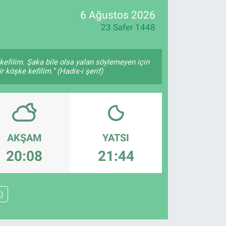
6 Ağustos 2026
23 Safer 1448
kefilim. Şaka bile olsa yalan söylemeyen için
 köşke kefilim." (Hadis-i şerif)
AKŞAM
YATSI
20:08
21:44
)