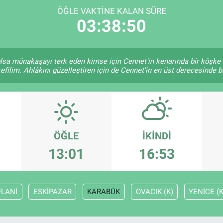
ÖĞLE VAKTINE KALAN SÜRE
03:38:49
e olsa münakaşayı terk eden kimse için Cennet'in kenarında bir köşke 
efilim. Ahlâkını güzelleştiren için de Cennet'in en üst derecesinde bir
ÖĞLE
İKINDI
13:01
16:53
FLANİ
ESKİPAZAR
KARABÜK
OVACIK (K)
YENİCE (K