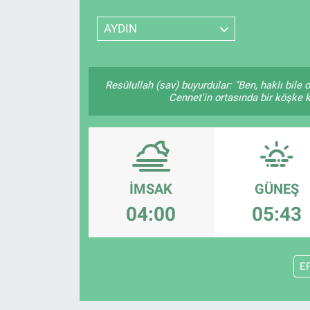
SPOR
AYDIN
RESMİ İLANLAR
Resûlullah (sav) buyurdular: "Ben, haklı bil
Cennet'in ortasında bir köşke k
İMSAK
GÜNEŞ
04:00
05:43
E