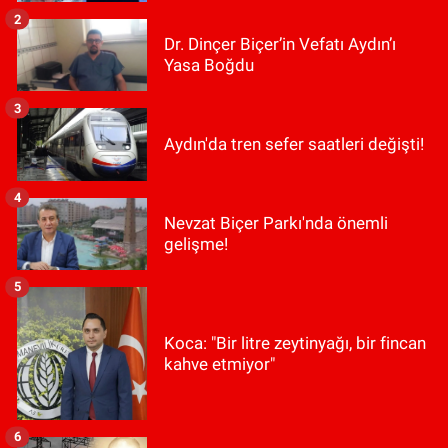
2
Dr. Dinçer Biçer’in Vefatı Aydın’ı
Yasa Boğdu
3
Aydın'da tren sefer saatleri değişti!
4
Nevzat Biçer Parkı'nda önemli
gelişme!
5
Koca: "Bir litre zeytinyağı, bir fincan
kahve etmiyor"
6