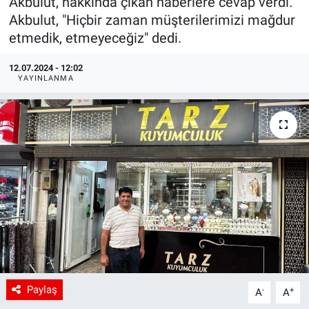
Akbulut, hakkında çıkan haberlere cevap verdi.
Akbulut, "Hiçbir zaman müşterilerimizi mağdur
etmedik, etmeyeceğiz" dedi.
12.07.2024 - 12:02
YAYINLANMA
Paylaş
-
+
A
A