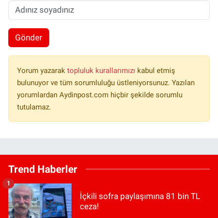
Gönder
Yorum yazarak
topluluk kurallarımızı
kabul etmiş
bulunuyor ve tüm sorumluluğu üstleniyorsunuz. Yazılan
yorumlardan Aydinpost.com hiçbir şekilde sorumlu
tutulamaz.
Trend Haberler
1
İçkili sofra paylaşımına 81 bin TL
ceza!