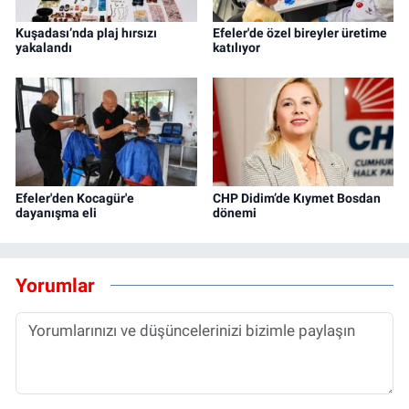
Kuşadası’nda plaj hırsızı
Efeler'de özel bireyler üretime
yakalandı
katılıyor
Efeler'den Kocagür'e
CHP Didim’de Kıymet Bosdan
dayanışma eli
dönemi
Yorumlar