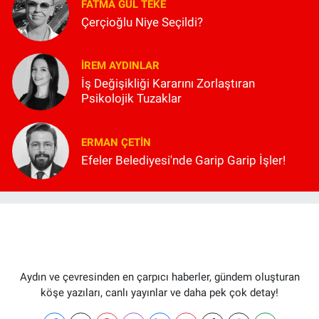
FATMA GÜL TEKE
Çerçioğlu Niye Seçildi?
İREM AYDINLAR
İş Değişikliği Kararını Zorlaştıran
Psikolojik Tuzaklar
ERMAN ÇETIN
Efeler Belediyesi'nde Garip Garip İşler!
Aydın ve çevresinden en çarpıcı haberler, gündem oluşturan
köşe yazıları, canlı yayınlar ve daha pek çok detay!