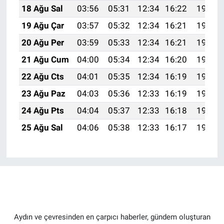
18 Ağu Sal
03:56
05:31
12:34
16:22
19:28
19 Ağu Çar
03:57
05:32
12:34
16:21
19:26
20 Ağu Per
03:59
05:33
12:34
16:21
19:25
21 Ağu Cum
04:00
05:34
12:34
16:20
19:23
22 Ağu Cts
04:01
05:35
12:34
16:19
19:22
23 Ağu Paz
04:03
05:36
12:33
16:19
19:20
24 Ağu Pts
04:04
05:37
12:33
16:18
19:19
25 Ağu Sal
04:06
05:38
12:33
16:17
19:17
Aydın ve çevresinden en çarpıcı haberler, gündem oluşturan