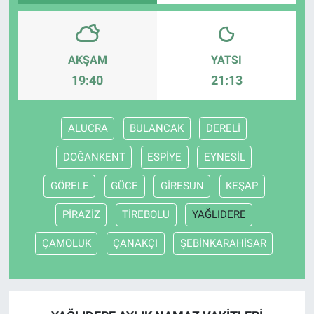
AKŞAM
YATSI
19:40
21:13
ALUCRA
BULANCAK
DERELİ
DOĞANKENT
ESPİYE
EYNESİL
GÖRELE
GÜCE
GİRESUN
KEŞAP
PİRAZİZ
TİREBOLU
YAĞLIDERE
ÇAMOLUK
ÇANAKÇI
ŞEBİNKARAHİSAR