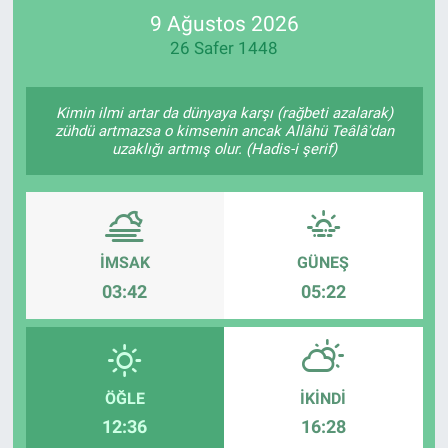
9 Ağustos 2026
SPOR
26 Safer 1448
RESMİ İLANLAR
Kimin ilmi artar da dünyaya karşı (rağbeti azalarak)
zühdü artmazsa o kimsenin ancak Allâhü Teâlâ'dan
uzaklığı artmış olur. (Hadis-i şerif)
İMSAK
GÜNEŞ
03:42
05:22
ÖĞLE
İKINDI
12:36
16:28