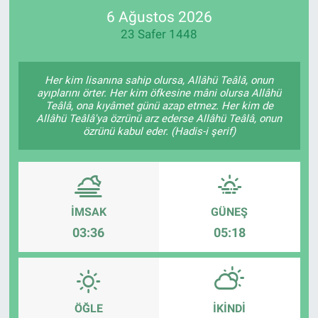
6 Ağustos 2026
SPOR
23 Safer 1448
RESMİ İLANLAR
Her kim lisanına sahip olursa, Allâhü Teâlâ, onun
ayıplarını örter. Her kim öfkesine mâni olursa Allâhü
Teâlâ, ona kıyâmet günü azap etmez. Her kim de
Allâhü Teâlâ'ya özrünü arz ederse Allâhü Teâlâ, onun
özrünü kabul eder. (Hadis-i şerif)
İMSAK
GÜNEŞ
03:36
05:18
ÖĞLE
İKINDI