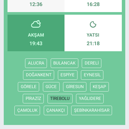
12:36
16:28
AKŞAM
YATSI
19:43
21:18
ALUCRA
BULANCAK
DERELİ
DOĞANKENT
ESPİYE
EYNESİL
GÖRELE
GÜCE
GİRESUN
KEŞAP
PİRAZİZ
TİREBOLU
YAĞLIDERE
ÇAMOLUK
ÇANAKÇI
ŞEBİNKARAHİSAR