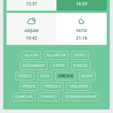
12:37
16:29
AKŞAM
YATSI
19:42
21:16
ALUCRA
BULANCAK
DERELİ
DOĞANKENT
ESPİYE
EYNESİL
GÖRELE
GÜCE
GİRESUN
KEŞAP
PİRAZİZ
TİREBOLU
YAĞLIDERE
ÇAMOLUK
ÇANAKÇI
ŞEBİNKARAHİSAR