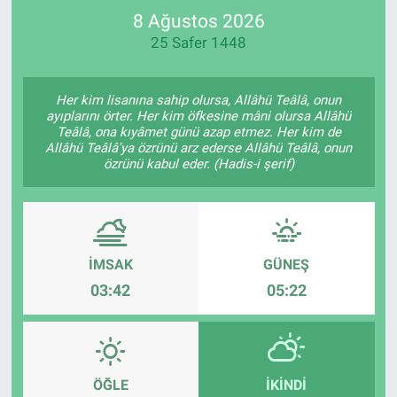
8 Ağustos 2026
SPOR
25 Safer 1448
RESMİ İLANLAR
Her kim lisanına sahip olursa, Allâhü Teâlâ, onun
ayıplarını örter. Her kim öfkesine mâni olursa Allâhü
Teâlâ, ona kıyâmet günü azap etmez. Her kim de
Allâhü Teâlâ'ya özrünü arz ederse Allâhü Teâlâ, onun
özrünü kabul eder. (Hadis-i şerif)
İMSAK
GÜNEŞ
03:42
05:22
ÖĞLE
İKINDI