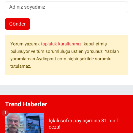
Gönder
Yorum yazarak
topluluk kurallarımızı
kabul etmiş
bulunuyor ve tüm sorumluluğu üstleniyorsunuz. Yazılan
yorumlardan Aydinpost.com hiçbir şekilde sorumlu
tutulamaz.
Trend Haberler
1
İçkili sofra paylaşımına 81 bin TL
ceza!