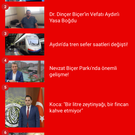
2
Dr. Dinçer Biçer’in Vefatı Aydın’ı
Yasa Boğdu
3
Aydın'da tren sefer saatleri değişti!
4
Nevzat Biçer Parkı'nda önemli
gelişme!
5
Koca: "Bir litre zeytinyağı, bir fincan
kahve etmiyor"
6