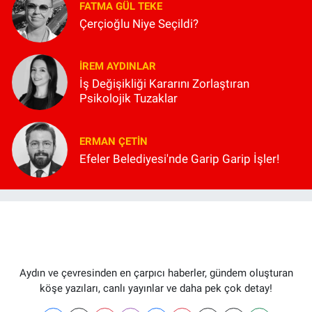
FATMA GÜL TEKE
Çerçioğlu Niye Seçildi?
İREM AYDINLAR
İş Değişikliği Kararını Zorlaştıran
Psikolojik Tuzaklar
ERMAN ÇETIN
Efeler Belediyesi'nde Garip Garip İşler!
Aydın ve çevresinden en çarpıcı haberler, gündem oluşturan
köşe yazıları, canlı yayınlar ve daha pek çok detay!