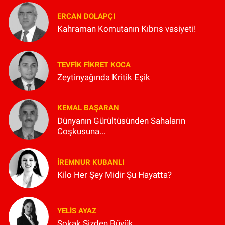
ERCAN DOLAPÇI
Kahraman Komutanın Kıbrıs vasiyeti!
TEVFIK FIKRET KOCA
Zeytinyağında Kritik Eşik
KEMAL BAŞARAN
Dünyanın Gürültüsünden Sahaların
Coşkusuna...
İREMNUR KUBANLI
Kilo Her Şey Midir Şu Hayatta?
YELIS AYAZ
Sokak Sizden Büyük