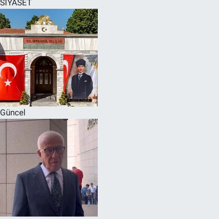
SİYASET
SPOR
RESMİ İLANLAR
Güncel