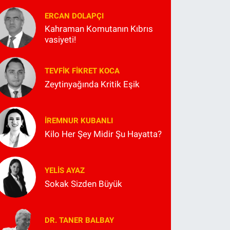
ERCAN DOLAPÇI
Kahraman Komutanın Kıbrıs
vasiyeti!
TEVFIK FIKRET KOCA
Zeytinyağında Kritik Eşik
İREMNUR KUBANLI
Kilo Her Şey Midir Şu Hayatta?
YELIS AYAZ
Sokak Sizden Büyük
DR. TANER BALBAY