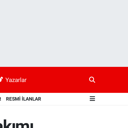
Yazarlar
R
RESMİ İLANLAR
akımı