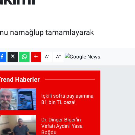
ezonu namağlup tamamlayarak
-
+
A
A
Trend Haberler
İçkili sofra paylaşımına
81 bin TL ceza!
Dr. Dinçer Biçer’in
Vefatı Aydın’ı Yasa
Boğdu