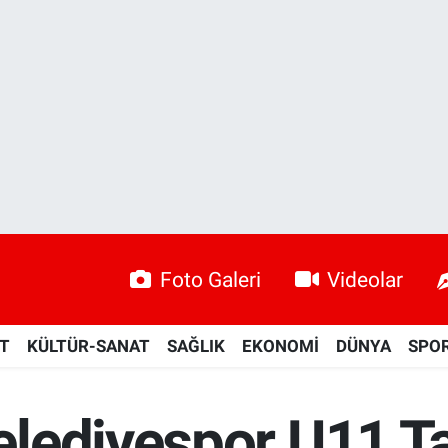
Foto Galeri
Videolar
ET
KÜLTÜR-SANAT
SAĞLIK
EKONOMİ
DÜNYA
SPO
lediyespor U11 T