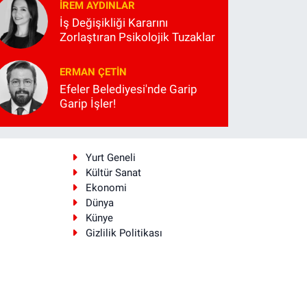
İREM AYDINLAR
İş Değişikliği Kararını
Zorlaştıran Psikolojik Tuzaklar
ERMAN ÇETIN
Efeler Belediyesi'nde Garip
Garip İşler!
i
Yurt Geneli
Kültür Sanat
Ekonomi
Dünya
Künye
Gizlilik Politikası