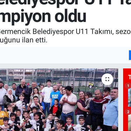
mpiyon oldu
 Germencik Belediyespor U11 Takımı, s
ğunu ilan etti.
1
2