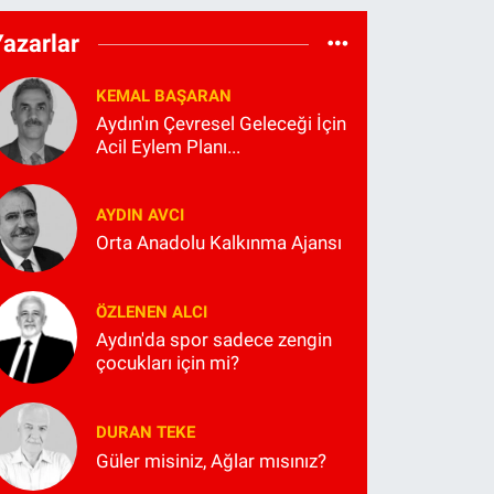
Yazarlar
KEMAL BAŞARAN
Aydın'ın Çevresel Geleceği İçin
Acil Eylem Planı...
AYDIN AVCI
Orta Anadolu Kalkınma Ajansı
ÖZLENEN ALCI
Aydın'da spor sadece zengin
çocukları için mi?
DURAN TEKE
Güler misiniz, Ağlar mısınız?