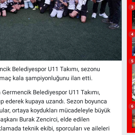
3
4
5
ncik Belediyespor U11 Takımı, sezonu
aç kala şampiyonluğunu ilan etti.
en Germencik Belediyespor U11 Takımı,
up ederek kupaya uzandı. Sezon boyunca
6
ular, ortaya koydukları mücadeleyle büyük
aşkanı Burak Zencirci, elde edilen
amada teknik ekibi, sporcuları ve aileleri