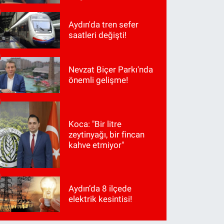
Aydın'da tren sefer
saatleri değişti!
Nevzat Biçer Parkı'nda
önemli gelişme!
Koca: "Bir litre
zeytinyağı, bir fincan
kahve etmiyor"
Aydın’da 8 ilçede
elektrik kesintisi!