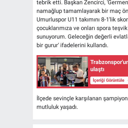
tebrik etti. Başkan Zencirci, 'Ger
namağlup tamamlayarak bir maç ön
Umurluspor U11 takımını 8-1'lik sko
çocuklarımıza ve onları spora teşvik
sunuyorum. Geleceğin değerli evlatlar
bir gurur' ifadelerini kullandı.
Trabzonspor'un
ulaştı
İçeriği Görüntüle
İlçede sevinçle karşılanan şampiyon
mutluluk yaşadı.