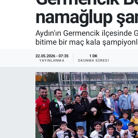
namağlup şa
SPOR
RESMİ İLANLAR
Aydın'ın Germencik ilçesinde
bitime bir maç kala şampiyonlu
22.05.2026 - 07:35
1 DK
YAYINLANMA
OKUNMA SÜRESI