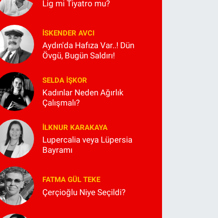
Lig mi Tiyatro mu?
İSKENDER AVCI
Aydın'da Hafıza Var..! Dün
Övgü, Bugün Saldırı!
SELDA İŞKOR
Kadınlar Neden Ağırlık
Çalışmalı?
İLKNUR KARAKAYA
Lupercalia veya Lüpersia
Bayramı
FATMA GÜL TEKE
Çerçioğlu Niye Seçildi?