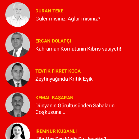
DURAN TEKE
Güler misiniz, Ağlar mısınız?
ERCAN DOLAPÇI
Kahraman Komutanın Kıbrıs vasiyeti!
TEVFIK FIKRET KOCA
Zeytinyağında Kritik Eşik
KEMAL BAŞARAN
Dünyanın Gürültüsünden Sahaların
Coşkusuna...
İREMNUR KUBANLI
Kilo Her Şey Midir Şu Hayatta?