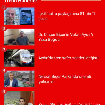
Trend Haberler
1
İçkili sofra paylaşımına 81 bin TL
ceza!
2
Dr. Dinçer Biçer’in Vefatı Aydın’ı
Yasa Boğdu
3
Aydın'da tren sefer saatleri değişti!
4
Nevzat Biçer Parkı'nda önemli
gelişme!
5
Koca: "Bir litre zeytinyağı, bir fincan