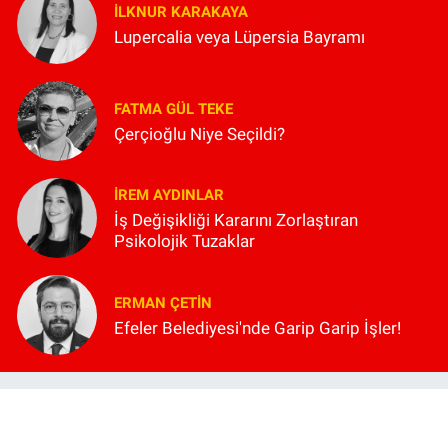
İLKNUR KARAKAYA
Lupercalia veya Lüpersia Bayramı
FATMA GÜL TEKE
Çerçioğlu Niye Seçildi?
İREM AYDINLAR
İş Değişikliği Kararını Zorlaştıran
Psikolojik Tuzaklar
ERMAN ÇETIN
Efeler Belediyesi'nde Garip Garip İşler!