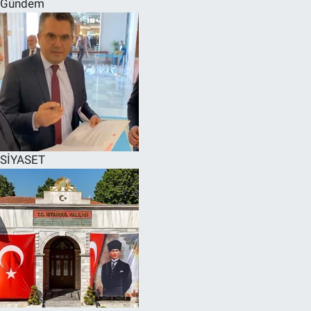
Gündem
SPOR
RESMİ İLANLAR
SİYASET