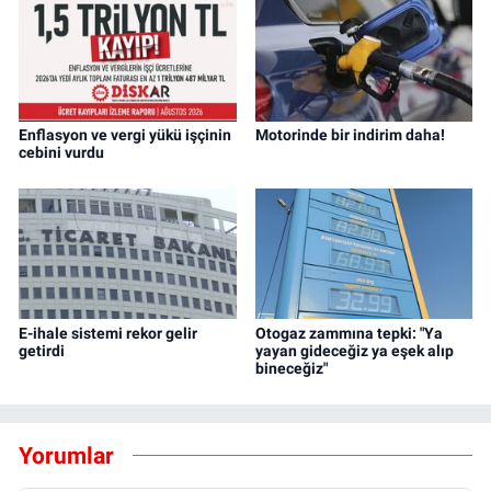
Enflasyon ve vergi yükü işçinin
Motorinde bir indirim daha!
cebini vurdu
E-ihale sistemi rekor gelir
Otogaz zammına tepki: "Ya
getirdi
yayan gideceğiz ya eşek alıp
bineceğiz"
Yorumlar