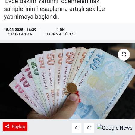
’Evde Bakım Yardımı’ ödemeleri hak
sahiplerinin hesaplarına artışlı şekilde
yatırılmaya başlandı.
15.08.2025 - 16:39
1 DK
YAYINLANMA
OKUNMA SÜRESI
Paylaş
-
+
A
A