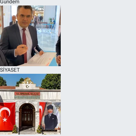
Gündem
SPOR
RESMİ İLANLAR
SİYASET