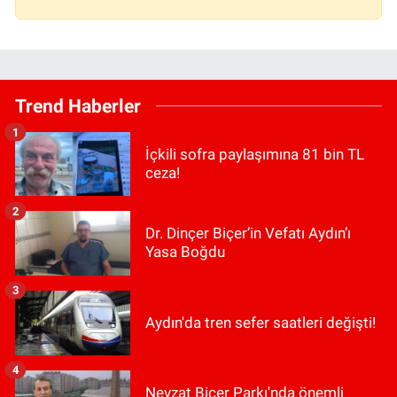
Trend Haberler
1
İçkili sofra paylaşımına 81 bin TL
ceza!
2
Dr. Dinçer Biçer’in Vefatı Aydın’ı
Yasa Boğdu
3
Aydın'da tren sefer saatleri değişti!
4
Nevzat Biçer Parkı'nda önemli