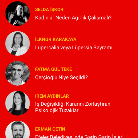
SELDA İŞKOR
Kadınlar Neden Ağırlık Çalışmalı?
İLKNUR KARAKAYA
Lupercalia veya Lüpersia Bayramı
FATMA GÜL TEKE
Çerçioğlu Niye Seçildi?
İREM AYDINLAR
İş Değişikliği Kararını Zorlaştıran
Psikolojik Tuzaklar
ERMAN ÇETIN
Efeler Belediyesi'nde Garip Garip İşler!