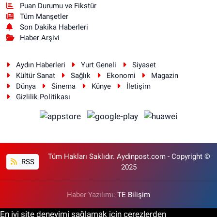
Puan Durumu ve Fikstür
Tüm Manşetler
Son Dakika Haberleri
Haber Arşivi
Aydın Haberleri
Yurt Geneli
Siyaset
Kültür Sanat
Sağlık
Ekonomi
Magazin
Dünya
Sinema
Künye
İletişim
Gizlilik Politikası
Tüm Hakları Saklıdır. Aydinpost.com - Copyright ©
RSS
2025
Haber Yazılımı:
TE Bilişim
En iyi site deneyimi sağlamak için çerezlerden