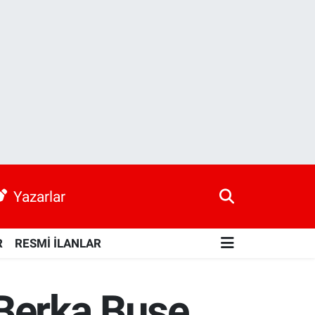
Yazarlar
R
RESMİ İLANLAR
 Berka Buse