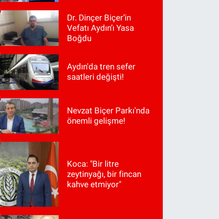
Dr. Dinçer Biçer’in
Vefatı Aydın’ı Yasa
Boğdu
Aydın'da tren sefer
saatleri değişti!
Nevzat Biçer Parkı'nda
önemli gelişme!
Koca: "Bir litre
zeytinyağı, bir fincan
kahve etmiyor"