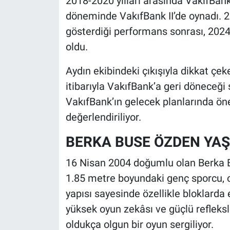
2018-2020 yılları arasında VakıfBa
döneminde VakıfBank II’de oynadı. 
gösterdiği performans sonrası, 2024’
oldu.
Aydın ekibindeki çıkışıyla dikkat ç
itibarıyla VakıfBank’a geri döneceği
VakıfBank’ın gelecek planlarında önem
değerlendiriliyor.
BERKA BUSE ÖZDEN YAŞ
16 Nisan 2004 doğumlu olan Berka Bus
1.85 metre boyundaki genç sporcu, o
yapısı sayesinde özellikle bloklarda
yüksek oyun zekâsı ve güçlü refleks
oldukça olgun bir oyun sergiliyor.