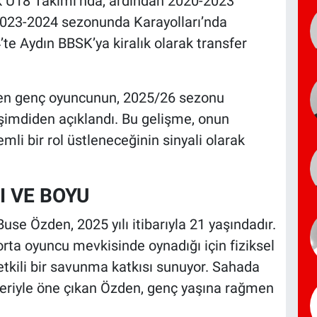
nk U18 Takımı’nda, ardından 2020-2023
2023-2024 sezonunda Karayolları’nda
te Aydın BBSK’ya kiralık olarak transfer
eken genç oyuncunun, 2025/26 sezonu
 şimdiden açıklandı. Bu gelişme, onun
li bir rol üstleneceğinin sinyali olarak
I VE BOYU
e Özden, 2025 yılı itibarıyla 21 yaşındadır.
rta oyuncu mevkisinde oynadığı için fiziksel
 etkili bir savunma katkısı sunuyor. Sahada
leriyle öne çıkan Özden, genç yaşına rağmen