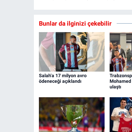
Bunlar da ilginizi çekebilir
Salah'a 17 milyon avro
Trabzonspo
ödeneceği açıklandı
Mohamed S
ulaştı