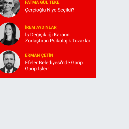
FATMA GÜL TEKE
Çerçioğlu Niye Seçildi?
İREM AYDINLAR
İş Değişikliği Kararını
Zorlaştıran Psikolojik Tuzaklar
ERMAN ÇETIN
Efeler Belediyesi'nde Garip
Garip İşler!