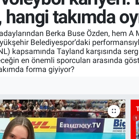
, hangi takımda o
 adaylarından Berka Buse Özden, hem A M
ükşehir Belediyespor’daki performansıyla 
(VNL) kapsamında Tayland karşısında serg
ceğin en önemli sporcuları arasında göst
takımda forma giyiyor?
1