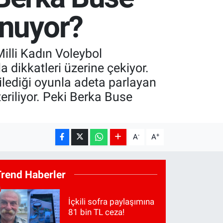
ynuyor?
illi Kadın Voleybol
dikkatleri üzerine çekiyor.
ilediği oyunla adeta parlayan
eriliyor. Peki Berka Buse
-
+
A
A
Trend Haberler
İçkili sofra paylaşımına
81 bin TL ceza!