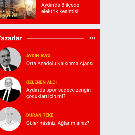
Aydın’da 8 ilçede
elektrik kesintisi!
Yazarlar
AYDIN AVCI
Orta Anadolu Kalkınma Ajansı
ÖZLENEN ALCI
Aydın'da spor sadece zengin
çocukları için mi?
DURAN TEKE
Güler misiniz, Ağlar mısınız?