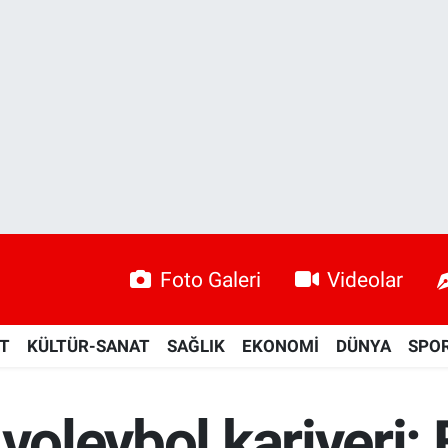
Foto Galeri
Videolar
ET
KÜLTÜR-SANAT
SAĞLIK
EKONOMİ
DÜNYA
SPO
 voleybol kariyeri: