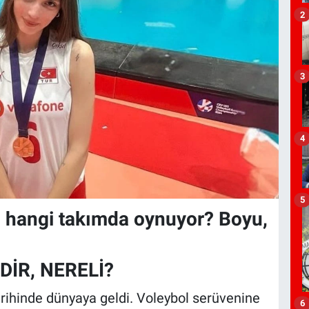
2
3
4
5
, hangi takımda oynuyor? Boyu,
İR, NERELİ?
rihinde dünyaya geldi. Voleybol serüvenine
6