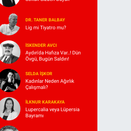
DR. TANER BALBAY
Lig mi Tiyatro mu?
İSKENDER AVCI
Aydın'da Hafıza Var..! Dün
Övgü, Bugün Saldırı!
SELDA İŞKOR
Kadınlar Neden Ağırlık
Çalışmalı?
İLKNUR KARAKAYA
Lupercalia veya Lüpersia
Bayramı