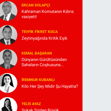
ERCAN DOLAPÇI
Kahraman Komutanın Kıbrıs
vasiyeti!
TEVFIK FIKRET KOCA
Zeytinyağında Kritik Eşik
KEMAL BAŞARAN
Dünyanın Gürültüsünden
Sahaların Coşkusuna...
İREMNUR KUBANLI
Kilo Her Şey Midir Şu Hayatta?
YELIS AYAZ
Sokak Sizden Büyük