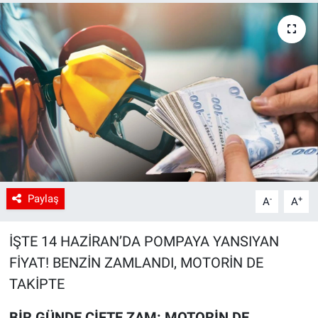
Paylaş
-
+
A
A
İŞTE 14 HAZİRAN’DA POMPAYA YANSIYAN
FİYAT! BENZİN ZAMLANDI, MOTORİN DE
TAKİPTE
BİR GÜNDE ÇİFTE ZAM: MOTORİN DE