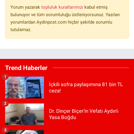
Yorum yazarak
topluluk kurallarımızı
kabul etmiş
bulunuyor ve tüm sorumluluğu üstleniyorsunuz. Yazılan
yorumlardan Aydinpost.com hiçbir şekilde sorumlu
tutulamaz.
Trend Haberler
1
İçkili sofra paylaşımına 81 bin TL
ceza!
2
Dr. Dinçer Biçer’in Vefatı Aydın’ı
Yasa Boğdu
3