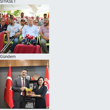
SİYASET
SPOR
RESMİ İLANLAR
Gündem