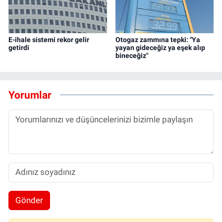
E-ihale sistemi rekor gelir
Otogaz zammına tepki: "Ya
getirdi
yayan gideceğiz ya eşek alıp
bineceğiz"
Yorumlar
Gönder