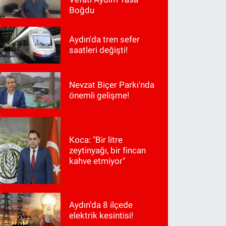
Boğdu
Aydın'da tren sefer
saatleri değişti!
Nevzat Biçer Parkı'nda
önemli gelişme!
Koca: "Bir litre
zeytinyağı, bir fincan
kahve etmiyor"
Aydın’da 8 ilçede
elektrik kesintisi!