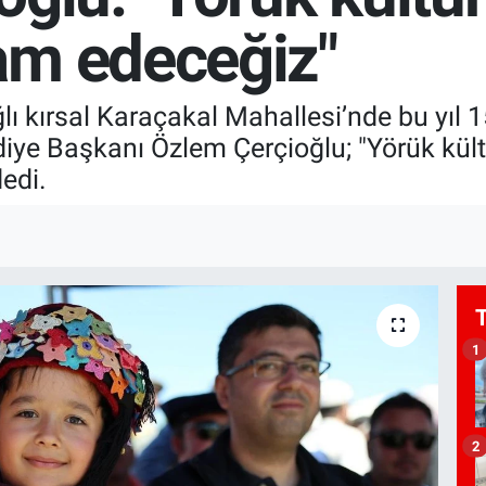
am edeceğiz"
ğlı kırsal Karaçakal Mahallesi’nde bu yıl 
diye Başkanı Özlem Çerçioğlu; "Yörük kü
edi.
1
2