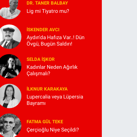
DR. TANER BALBAY
Lig mi Tiyatro mu?
İSKENDER AVCI
Aydın'da Hafıza Var..! Dün
Övgü, Bugün Saldırı!
SELDA İŞKOR
Kadınlar Neden Ağırlık
Çalışmalı?
İLKNUR KARAKAYA
Lupercalia veya Lüpersia
Bayramı
FATMA GÜL TEKE
Çerçioğlu Niye Seçildi?