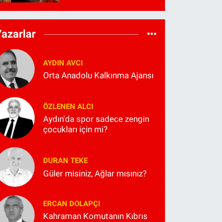
Yazarlar
AYDIN AVCI
Orta Anadolu Kalkınma Ajansı
ÖZLENEN ALCI
Aydın'da spor sadece zengin
çocukları için mi?
DURAN TEKE
Güler misiniz, Ağlar mısınız?
ERCAN DOLAPÇI
Kahraman Komutanın Kıbrıs