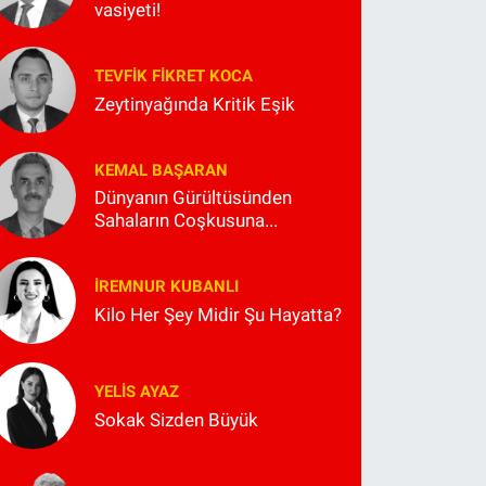
vasiyeti!
TEVFIK FIKRET KOCA
Zeytinyağında Kritik Eşik
KEMAL BAŞARAN
Dünyanın Gürültüsünden
Sahaların Coşkusuna...
İREMNUR KUBANLI
Kilo Her Şey Midir Şu Hayatta?
YELIS AYAZ
Sokak Sizden Büyük