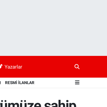
Yazarlar
R
RESMİ İLANLAR
ürümüze sahip