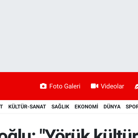
Foto Galeri
Videolar
ET
KÜLTÜR-SANAT
SAĞLIK
EKONOMİ
DÜNYA
SPO
oğlu: "Yörük kült