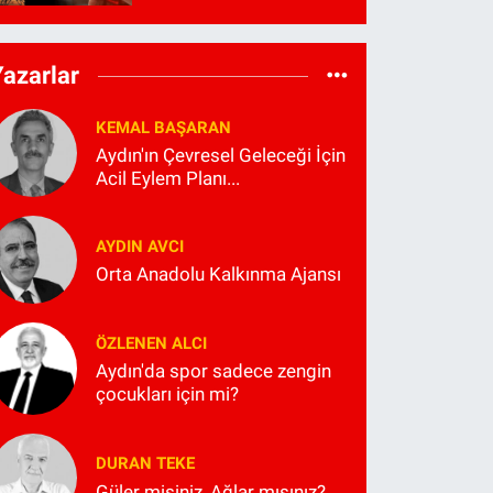
Yazarlar
KEMAL BAŞARAN
Aydın'ın Çevresel Geleceği İçin
Acil Eylem Planı...
AYDIN AVCI
Orta Anadolu Kalkınma Ajansı
ÖZLENEN ALCI
Aydın'da spor sadece zengin
çocukları için mi?
DURAN TEKE
Güler misiniz, Ağlar mısınız?