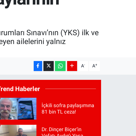
mları Sınavı’nın (YKS) ilk ve
yen ailelerini yalnız
-
+
A
A
Trend Haberler
İçkili sofra paylaşımına
81 bin TL ceza!
Dr. Dinçer Biçer’in
Vefatı Aydın’ı Yasa