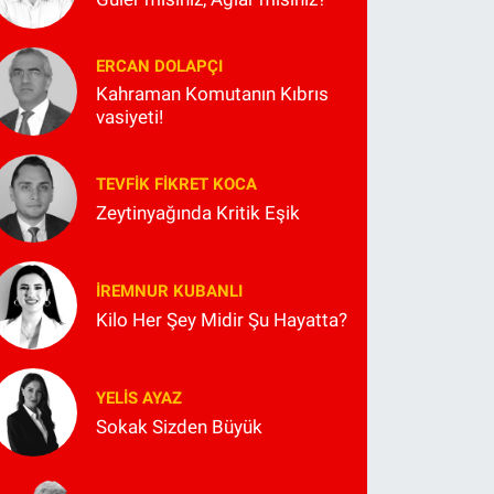
ERCAN DOLAPÇI
Kahraman Komutanın Kıbrıs
vasiyeti!
TEVFIK FIKRET KOCA
Zeytinyağında Kritik Eşik
İREMNUR KUBANLI
Kilo Her Şey Midir Şu Hayatta?
YELIS AYAZ
Sokak Sizden Büyük