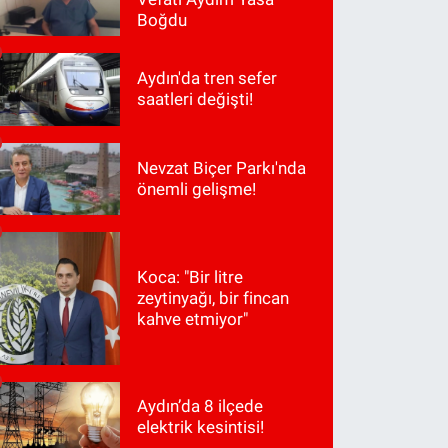
Boğdu
Aydın'da tren sefer
saatleri değişti!
Nevzat Biçer Parkı'nda
önemli gelişme!
Koca: "Bir litre
zeytinyağı, bir fincan
kahve etmiyor"
Aydın’da 8 ilçede
elektrik kesintisi!