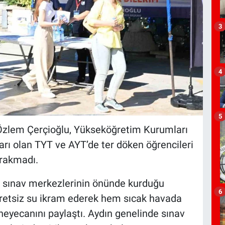
3
4
5
Özlem Çerçioğlu, Yükseköğretim Kurumları
ları olan TYT ve AYT’de ter döken öğrencileri
ırakmadı.
i, sınav merkezlerinin önünde kurduğu
6
ücretsiz su ikram ederek hem sıcak havada
 heyecanını paylaştı. Aydın genelinde sınav