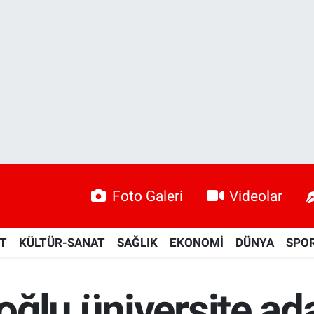
Foto Galeri
Videolar
ET
KÜLTÜR-SANAT
SAĞLIK
EKONOMİ
DÜNYA
SPO
ğlu üniversite ada