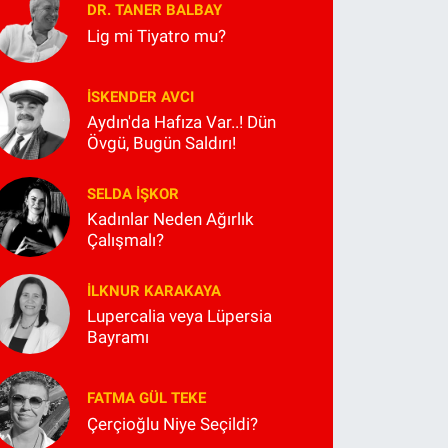
DR. TANER BALBAY
Lig mi Tiyatro mu?
İSKENDER AVCI
Aydın'da Hafıza Var..! Dün
Övgü, Bugün Saldırı!
SELDA İŞKOR
Kadınlar Neden Ağırlık
Çalışmalı?
İLKNUR KARAKAYA
Lupercalia veya Lüpersia
Bayramı
FATMA GÜL TEKE
Çerçioğlu Niye Seçildi?