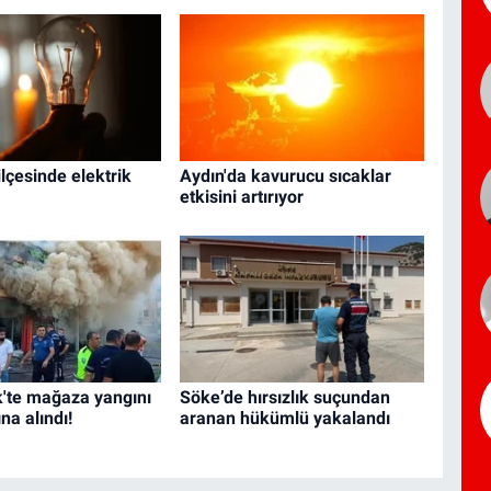
ilçesinde elektrik
Aydın'da kavurucu sıcaklar
etkisini artırıyor
'te mağaza yangını
Söke’de hırsızlık suçundan
ına alındı!
aranan hükümlü yakalandı