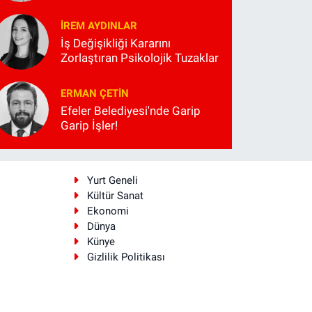
İREM AYDINLAR
İş Değişikliği Kararını
Zorlaştıran Psikolojik Tuzaklar
ERMAN ÇETIN
Efeler Belediyesi'nde Garip
Garip İşler!
i
Yurt Geneli
Kültür Sanat
Ekonomi
Dünya
Künye
Gizlilik Politikası