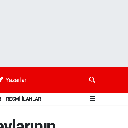
Yazarlar
R
RESMİ İLANLAR
ylarının