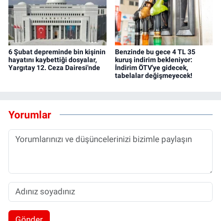
6 Şubat depreminde bin kişinin
Benzinde bu gece 4 TL 35
hayatını kaybettiği dosyalar,
kuruş indirim bekleniyor:
Yargıtay 12. Ceza Dairesi'nde
İndirim ÖTV'ye gidecek,
tabelalar değişmeyecek!
Yorumlar
Gönder