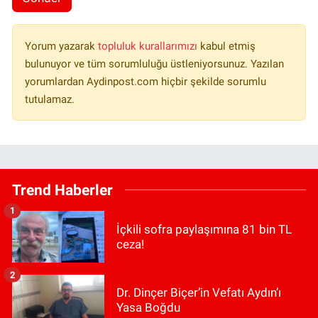
Yorum yazarak
topluluk kurallarımızı
kabul etmiş
bulunuyor ve tüm sorumluluğu üstleniyorsunuz. Yazılan
yorumlardan Aydinpost.com hiçbir şekilde sorumlu
tutulamaz.
Trend Haberler
1
İçkili sofra paylaşımına 81 bin TL
ceza!
2
Dr. Dinçer Biçer’in Vefatı Aydın’ı
Yasa Boğdu