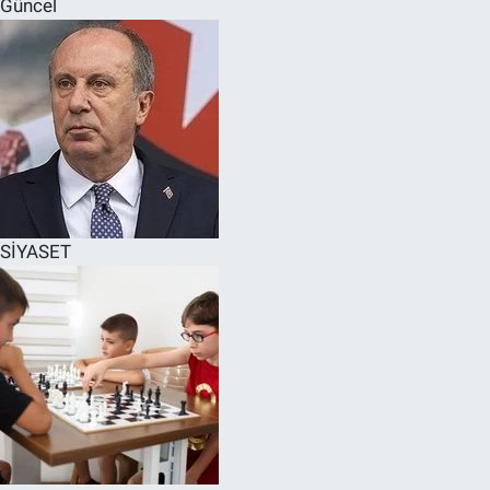
Güncel
SPOR
RESMİ İLANLAR
SİYASET