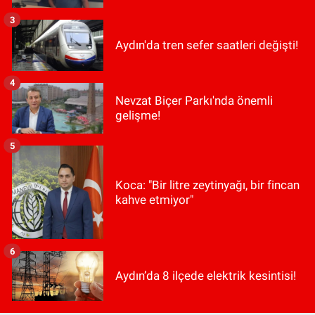
3
Aydın'da tren sefer saatleri değişti!
4
Nevzat Biçer Parkı'nda önemli
gelişme!
5
Koca: "Bir litre zeytinyağı, bir fincan
kahve etmiyor"
6
Aydın’da 8 ilçede elektrik kesintisi!