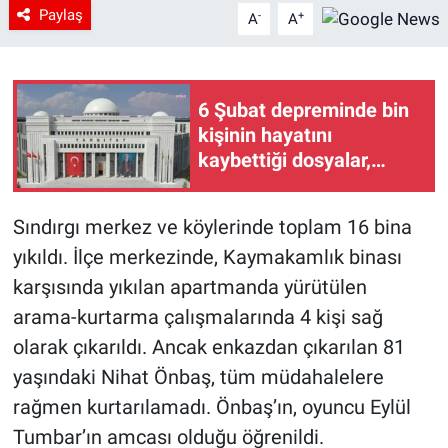
Paylaş
-
+
A
A
6 Şubat depreminde bin
kişinin hayatını
kaybettiği dosyalar,
Yargıtay 12. Ceza
Dairesi'nde
Sındırgı merkez ve köylerinde toplam 16 bina
yıkıldı. İlçe merkezinde, Kaymakamlık binası
karşısında yıkılan apartmanda yürütülen
arama-kurtarma çalışmalarında 4 kişi sağ
olarak çıkarıldı. Ancak enkazdan çıkarılan 81
yaşındaki Nihat Önbaş, tüm müdahalelere
rağmen kurtarılamadı. Önbaş’ın, oyuncu Eylül
Tumbar’ın amcası olduğu öğrenildi.