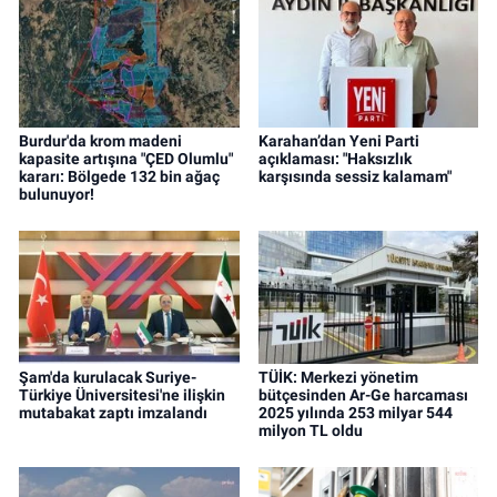
Burdur'da krom madeni
Karahan’dan Yeni Parti
kapasite artışına "ÇED Olumlu"
açıklaması: "Haksızlık
kararı: Bölgede 132 bin ağaç
karşısında sessiz kalamam"
bulunuyor!
Şam'da kurulacak Suriye-
TÜİK: Merkezi yönetim
Türkiye Üniversitesi'ne ilişkin
bütçesinden Ar-Ge harcaması
mutabakat zaptı imzalandı
2025 yılında 253 milyar 544
milyon TL oldu