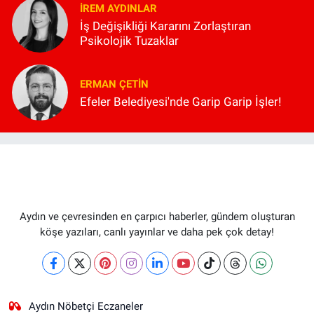
İREM AYDINLAR
İş Değişikliği Kararını Zorlaştıran
Psikolojik Tuzaklar
ERMAN ÇETIN
Efeler Belediyesi'nde Garip Garip İşler!
Aydın ve çevresinden en çarpıcı haberler, gündem oluşturan
köşe yazıları, canlı yayınlar ve daha pek çok detay!
Aydın Nöbetçi Eczaneler