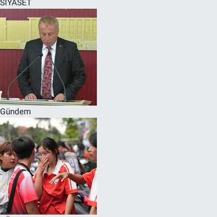
SİYASET
SPOR
RESMİ İLANLAR
Gündem