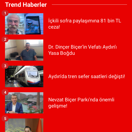
Trend Haberler
1
İçkili sofra paylaşımına 81 bin TL
ceza!
2
Dr. Dinçer Biçer’in Vefatı Aydın’ı
Yasa Boğdu
3
Aydın'da tren sefer saatleri değişti!
4
Nevzat Biçer Parkı'nda önemli
gelişme!
5