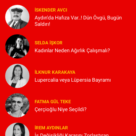
İSKENDER AVCI
Aydın'da Hafıza Var..! Dün Övgü, Bugün
Saldırı!
SELDA İŞKOR
Kadınlar Neden Ağırlık Çalışmalı?
İLKNUR KARAKAYA
Lupercalia veya Lüpersia Bayramı
FATMA GÜL TEKE
Çerçioğlu Niye Seçildi?
İREM AYDINLAR
İş Değişikliği Kararını Zorlaştıran