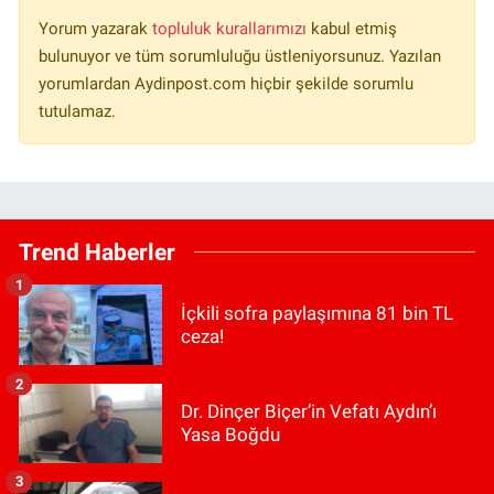
Yorum yazarak
topluluk kurallarımızı
kabul etmiş
bulunuyor ve tüm sorumluluğu üstleniyorsunuz. Yazılan
yorumlardan Aydinpost.com hiçbir şekilde sorumlu
tutulamaz.
Trend Haberler
1
İçkili sofra paylaşımına 81 bin TL
ceza!
2
Dr. Dinçer Biçer’in Vefatı Aydın’ı
Yasa Boğdu
3