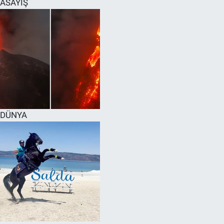
ASAYİŞ
SPOR
RESMİ İLANLAR
DÜNYA