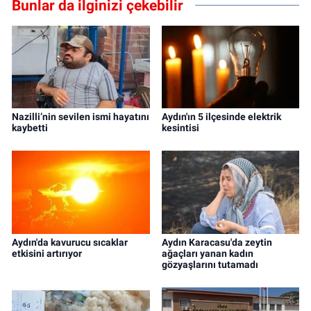
Bunlar da ilginizi çekebilir
Nazilli’nin sevilen ismi hayatını
Aydın'ın 5 ilçesinde elektrik
kaybetti
kesintisi
Aydın'da kavurucu sıcaklar
Aydın Karacasu'da zeytin
etkisini artırıyor
ağaçları yanan kadın
gözyaşlarını tutamadı