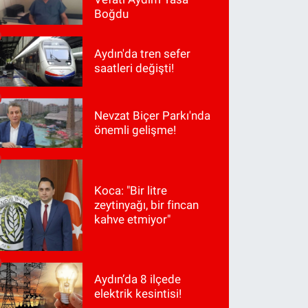
Boğdu
Aydın'da tren sefer
saatleri değişti!
Nevzat Biçer Parkı'nda
önemli gelişme!
Koca: "Bir litre
zeytinyağı, bir fincan
kahve etmiyor"
Aydın’da 8 ilçede
elektrik kesintisi!