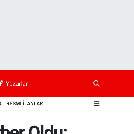
Yazarlar
R
RESMİ İLANLAR
rber Oldu: