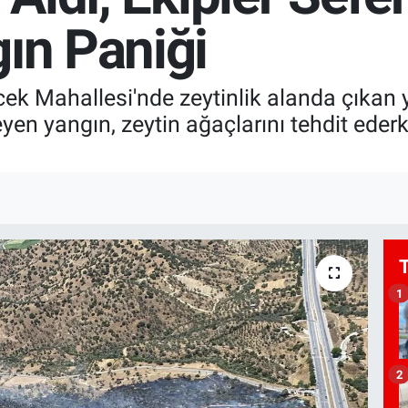
ın Paniği
öcek Mahallesi'nde zeytinlik alanda çıkan
yen yangın, zeytin ağaçlarını tehdit eder
1
2