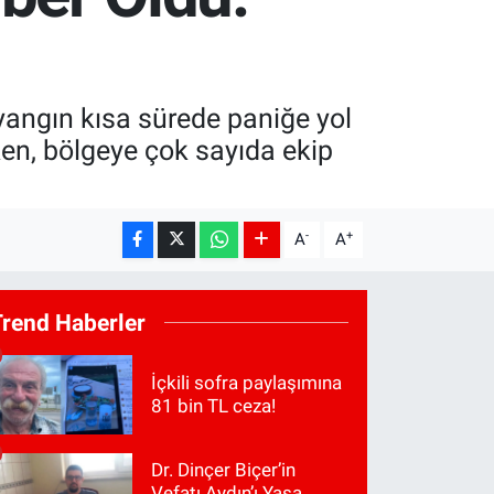
 yangın kısa sürede paniğe yol
ken, bölgeye çok sayıda ekip
-
+
A
A
Trend Haberler
İçkili sofra paylaşımına
81 bin TL ceza!
Dr. Dinçer Biçer’in
Vefatı Aydın’ı Yasa