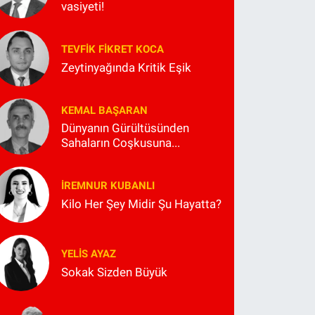
vasiyeti!
TEVFIK FIKRET KOCA
Zeytinyağında Kritik Eşik
KEMAL BAŞARAN
Dünyanın Gürültüsünden
Sahaların Coşkusuna...
İREMNUR KUBANLI
Kilo Her Şey Midir Şu Hayatta?
YELIS AYAZ
Sokak Sizden Büyük