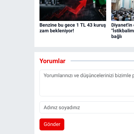
Benzine bu gece 1 TL 43 kuruş
Diyanet'in
zam bekleniyor!
"İstikbali
bağlı
Yorumlar
Gönder