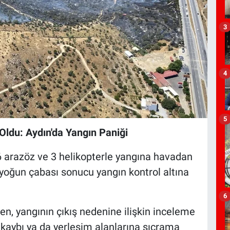
3
4
5
 Oldu: Aydın'da Yangın Paniği
 arazöz ve 3 helikopterle yangına havadan
 yoğun çabası sonucu yangın kontrol altına
6
n, yangının çıkış nedenine ilişkin inceleme
n kaybı ya da yerleşim alanlarına sıçrama