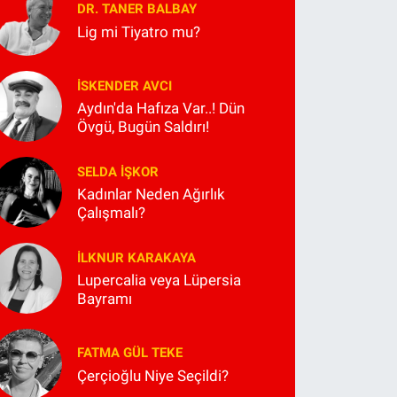
DR. TANER BALBAY
Lig mi Tiyatro mu?
İSKENDER AVCI
Aydın'da Hafıza Var..! Dün
Övgü, Bugün Saldırı!
SELDA İŞKOR
Kadınlar Neden Ağırlık
Çalışmalı?
İLKNUR KARAKAYA
Lupercalia veya Lüpersia
Bayramı
FATMA GÜL TEKE
Çerçioğlu Niye Seçildi?