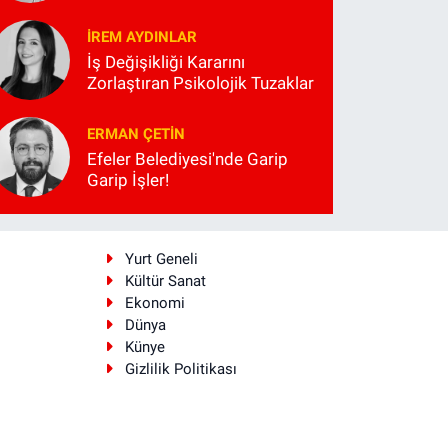
İREM AYDINLAR
İş Değişikliği Kararını
Zorlaştıran Psikolojik Tuzaklar
ERMAN ÇETIN
Efeler Belediyesi'nde Garip
Garip İşler!
i
Yurt Geneli
Kültür Sanat
Ekonomi
Dünya
Künye
Gizlilik Politikası