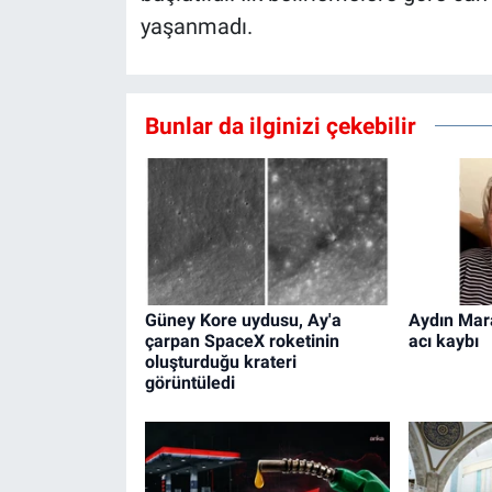
yaşanmadı.
Bunlar da ilginizi çekebilir
Güney Kore uydusu, Ay'a
Aydın Mar
çarpan SpaceX roketinin
acı kaybı
oluşturduğu krateri
görüntüledi