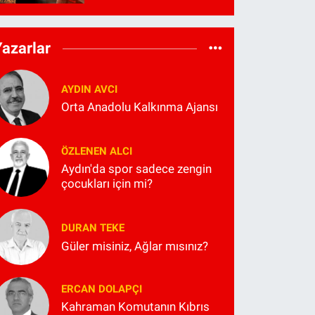
Yazarlar
AYDIN AVCI
Orta Anadolu Kalkınma Ajansı
ÖZLENEN ALCI
Aydın'da spor sadece zengin
çocukları için mi?
DURAN TEKE
Güler misiniz, Ağlar mısınız?
ERCAN DOLAPÇI
Kahraman Komutanın Kıbrıs