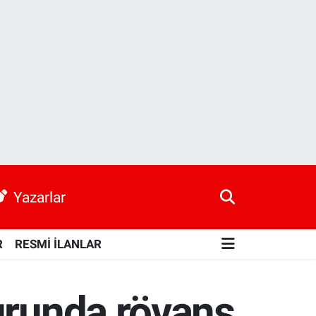
Yazarlar
R
RESMİ İLANLAR
urunda rövanş