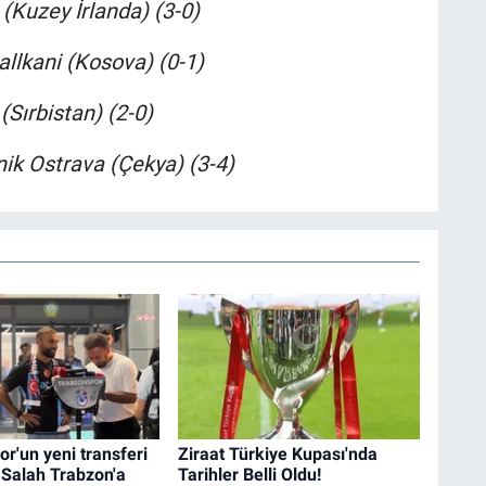
 (Kuzey İrlanda) (3-0)
allkani (Kosova) (0-1)
(Sırbistan) (2-0)
nik Ostrava (Çekya) (3-4)
r'un yeni transferi
Ziraat Türkiye Kupası'nda
alah Trabzon'a
Tarihler Belli Oldu!