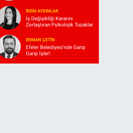
İREM AYDINLAR
İş Değişikliği Kararını
Zorlaştıran Psikolojik Tuzaklar
ERMAN ÇETIN
Efeler Belediyesi'nde Garip
Garip İşler!