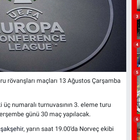
3
4
5
uru rövanşları maçları 13 Ağustos Çarşamba
 üç numaralı turnuvasının 3. eleme turu
Perşembe günü 30 maç yapılacak.
6
şakşehir
, yarın saat 19.00'da Norveç ekibi