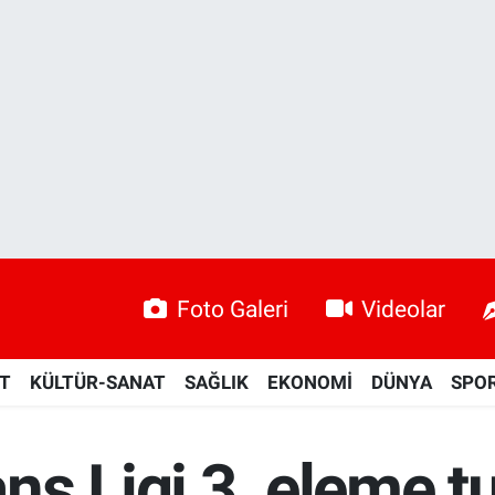
Foto Galeri
Videolar
ET
KÜLTÜR-SANAT
SAĞLIK
EKONOMİ
DÜNYA
SPO
ns Ligi 3. eleme t