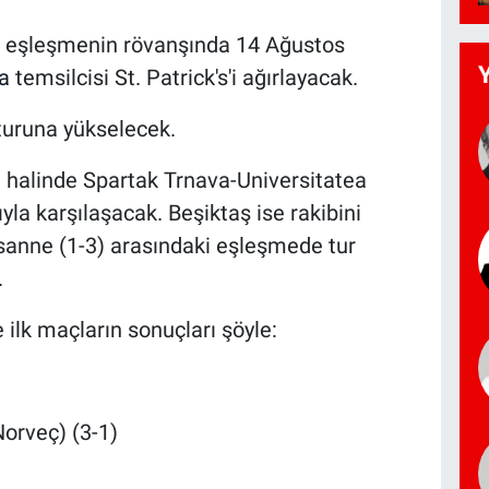
ğı eşleşmenin rövanşında 14 Ağustos
a
temsilcisi St. Patrick's'i ağırlayacak.
 turuna yükselecek.
i halinde Spartak Trnava-Universitatea
la karşılaşacak. Beşiktaş ise rakibini
anne (1-3) arasındaki eşleşmede tur
.
ilk maçların sonuçları şöyle:
Norveç) (3-1)