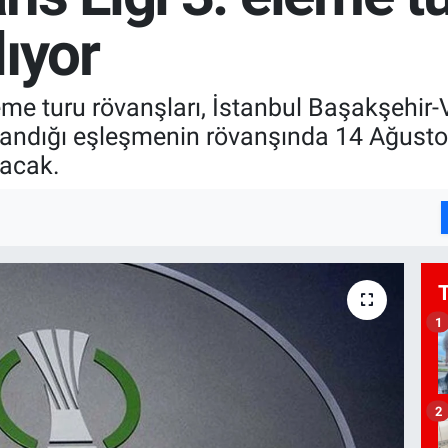
ıyor
eme turu rövanşları, İstanbul Başakşehir
azandığı eşleşmenin rövanşında 14 Ağus
yacak.
1
2