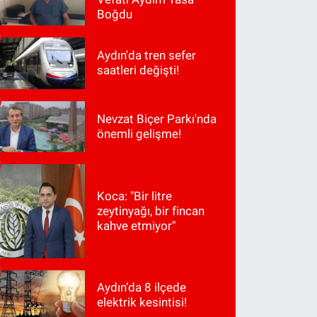
Boğdu
Aydın'da tren sefer
saatleri değişti!
Nevzat Biçer Parkı'nda
önemli gelişme!
Koca: "Bir litre
zeytinyağı, bir fincan
kahve etmiyor"
Aydın’da 8 ilçede
elektrik kesintisi!