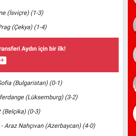
 (İsviçre) (1-3)
Prag (Çekya) (1-4)
ansferi Aydın için bir ilk!
fia (Bulgaristan) (0-1)
ifferdange (Lüksemburg) (3-2)
 (Belçika) (0-3)
- Araz Nahçıvan (Azerbaycan) (4-0)