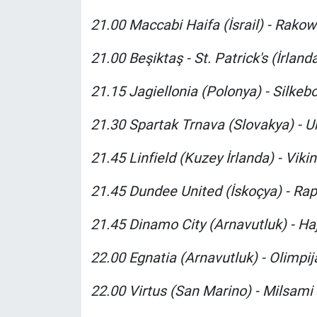
21.00 Maccabi Haifa (İsrail) - Rakow
21.00 Beşiktaş - St. Patrick's (İrlanda
21.15 Jagiellonia (Polonya) - Silkeb
21.30 Spartak Trnava (Slovakya) - U
21.45 Linfield (Kuzey İrlanda) - Viki
21.45 Dundee United (İskoçya) - Rap
21.45 Dinamo City (Arnavutluk) - Haj
22.00 Egnatia (Arnavutluk) - Olimpij
22.00 Virtus (San Marino) - Milsami