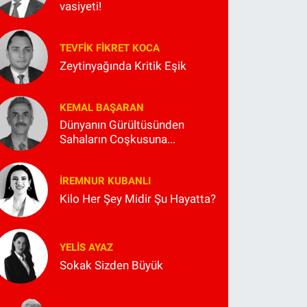
vasiyeti!
TEVFIK FIKRET KOCA
Zeytinyağında Kritik Eşik
KEMAL BAŞARAN
Dünyanın Gürültüsünden
Sahaların Coşkusuna...
İREMNUR KUBANLI
Kilo Her Şey Midir Şu Hayatta?
YELIS AYAZ
Sokak Sizden Büyük