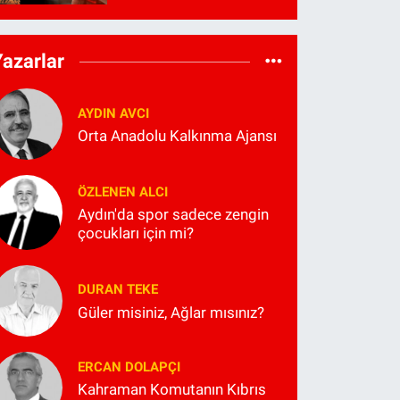
Yazarlar
AYDIN AVCI
Orta Anadolu Kalkınma Ajansı
ÖZLENEN ALCI
Aydın'da spor sadece zengin
çocukları için mi?
DURAN TEKE
Güler misiniz, Ağlar mısınız?
ERCAN DOLAPÇI
Kahraman Komutanın Kıbrıs