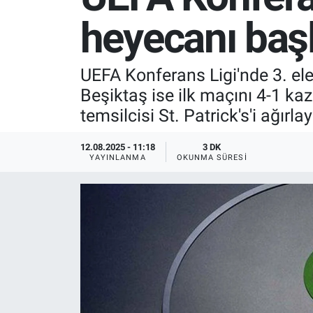
heyecanı başl
SPOR
RESMİ İLANLAR
UEFA Konferans Ligi'nde 3. el
Beşiktaş ise ilk maçını 4-1 k
temsilcisi St. Patrick's'i ağırla
12.08.2025 - 11:18
3 DK
YAYINLANMA
OKUNMA SÜRESI