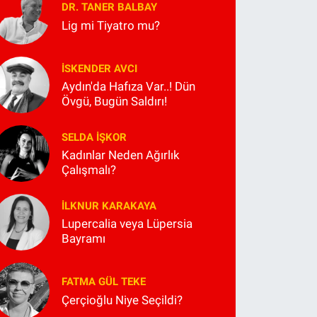
DR. TANER BALBAY
Lig mi Tiyatro mu?
İSKENDER AVCI
Aydın'da Hafıza Var..! Dün
Övgü, Bugün Saldırı!
SELDA İŞKOR
Kadınlar Neden Ağırlık
Çalışmalı?
İLKNUR KARAKAYA
Lupercalia veya Lüpersia
Bayramı
FATMA GÜL TEKE
Çerçioğlu Niye Seçildi?