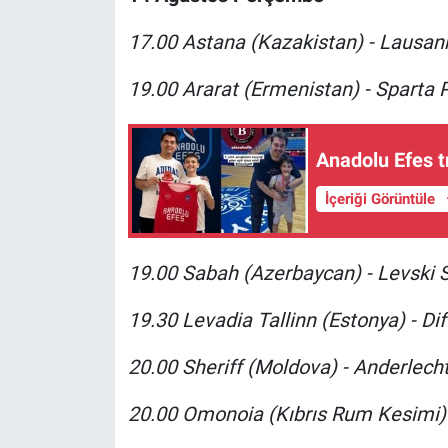
17.00 Astana (Kazakistan) - Lausanne
19.00 Ararat (Ermenistan) - Sparta 
Anadolu Efes tr
İçeriği Görüntüle
19.00 Sabah (Azerbaycan) - Levski So
19.30 Levadia Tallinn (Estonya) - D
20.00 Sheriff (Moldova) - Anderlecht
20.00 Omonoia (Kıbrıs Rum Kesimi) 