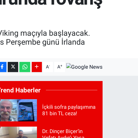
-Viking maçıyla başlayacak.
tos Perşembe günü İrlanda
-
+
A
A
Trend Haberler
İçkili sofra paylaşımına
81 bin TL ceza!
Dr. Dinçer Biçer’in
Vefatı Aydın’ı Yasa