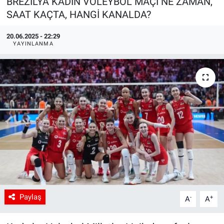
BREZİLYA KADIN VOLEYBOL MAÇI NE ZAMAN,
SAAT KAÇTA, HANGİ KANALDA?
20.06.2025 - 22:29
YAYINLANMA
Paylaş
-
+
A
A