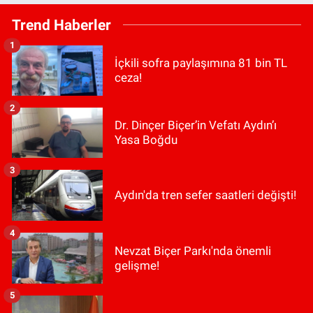
Trend Haberler
1
İçkili sofra paylaşımına 81 bin TL
ceza!
2
Dr. Dinçer Biçer’in Vefatı Aydın’ı
Yasa Boğdu
3
Aydın'da tren sefer saatleri değişti!
4
Nevzat Biçer Parkı'nda önemli
gelişme!
5