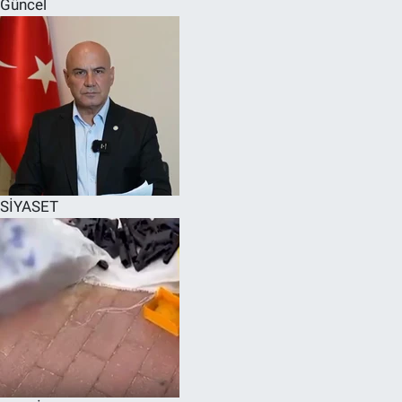
Güncel
SPOR
RESMİ İLANLAR
SİYASET