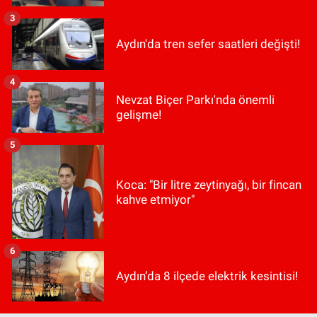
3
Aydın'da tren sefer saatleri değişti!
4
Nevzat Biçer Parkı'nda önemli
gelişme!
5
Koca: "Bir litre zeytinyağı, bir fincan
kahve etmiyor"
6
Aydın’da 8 ilçede elektrik kesintisi!