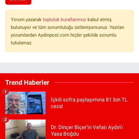
Yorum yazarak
topluluk kurallarımızı
kabul etmiş
bulunuyor ve tüm sorumluluğu üstleniyorsunuz. Yazılan
yorumlardan Aydinpost.com hiçbir şekilde sorumlu
tutulamaz.
Trend Haberler
1
İçkili sofra paylaşımına 81 bin TL
ceza!
2
Dr. Dinçer Biçer’in Vefatı Aydın’ı
Yasa Boğdu