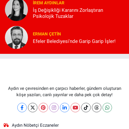
İREM AYDINLAR
İş Değişikliği Kararını Zorlaştıran
Psikolojik Tuzaklar
ERMAN ÇETIN
Efeler Belediyesi'nde Garip Garip İşler!
Aydın ve çevresinden en çarpıcı haberler, gündem oluşturan
köşe yazıları, canlı yayınlar ve daha pek çok detay!
Aydın Nöbetçi Eczaneler