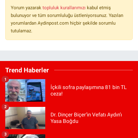
Yorum yazarak
topluluk kurallarımızı
kabul etmiş
bulunuyor ve tüm sorumluluğu üstleniyorsunuz. Yazılan
yorumlardan Aydinpost.com hiçbir şekilde sorumlu
tutulamaz.
Trend Haberler
1
İçkili sofra paylaşımına 81 bin TL
ceza!
2
Dr. Dinçer Biçer’in Vefatı Aydın’ı
Yasa Boğdu
3