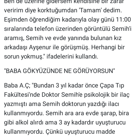
Ben de üzerine gidersem kendisine bir zarar
veririm diye korktuğumdan 'Tamam' dedim.
Eşimden öğrendiğim kadarıyla olay günü 11:00
sıralarında telefon üzerinden görüntülü Semih'i
aramış, Semih ve evde yanında bulunan kız
arkadaşı Ayşenur ile görüşmüş. Herhangi bir
sorun yokmuş." ifadelerini kullandı.
"BABA GÖKYÜZÜNDE NE GÖRÜYORSUN"
Baba A.Ç; "Bundan 3 yıl kadar önce Çapa Tıp
Fakültesi'nde Doktor Semih'e psikolojik bir ilaç
yazmıştı ama Semih doktorun yazdığı ilacı
kullanmıyordu. Semih ara ara evde şarap, bira
gibi alkol alırdı ama 3 ay kadardır uyuşturucu
kullanmıyordu. Çünkü uyuşturucu madde