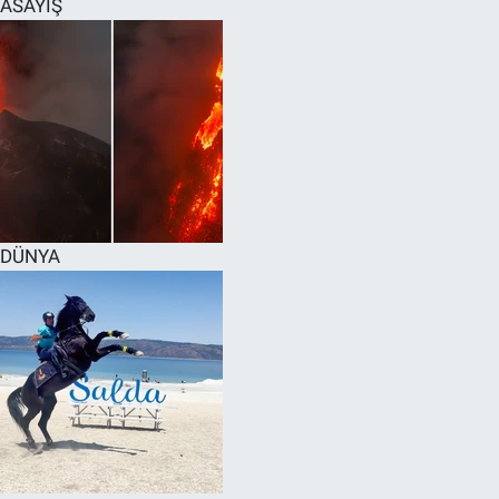
ASAYİŞ
SPOR
RESMİ İLANLAR
DÜNYA