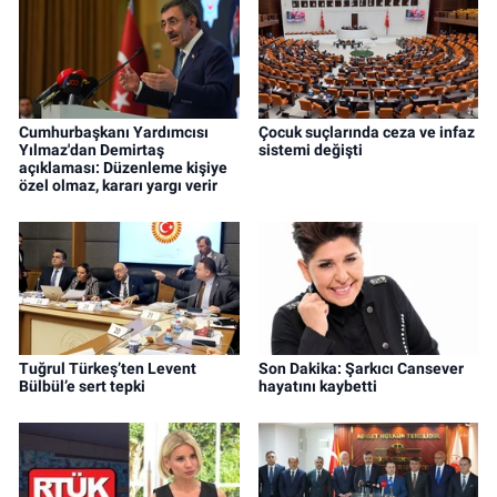
Cumhurbaşkanı Yardımcısı
Çocuk suçlarında ceza ve infaz
Yılmaz'dan Demirtaş
sistemi değişti
açıklaması: Düzenleme kişiye
özel olmaz, kararı yargı verir
Tuğrul Türkeş’ten Levent
Son Dakika: Şarkıcı Cansever
Bülbül’e sert tepki
hayatını kaybetti