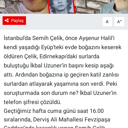
Paylaş
-
+
A
A
İstanbul'da Semih Çelik, önce Ayşenur Halil'i
kendi yaşadığı Eyüp'teki evde boğazını keserek
öldüren Çelik, Edirnekapı'daki surlarda
buluştuğu İkbal Uzuner'in başını kesip aşağı
attı. Ardından boğazına ip geçiren katil zanlısı
surlardan atlayarak yaşamına son verdi. Peki
soruşturmada son durum ne? İkbal Uzuner'in
telefon şifresi çözüldü.
Geçtiğimiz hafta cuma günü saat 16.00
sıralarında, Derviş Ali Mahallesi Fevzipaşa
Caddesi'nde kasaplık yapan Semih Çelik