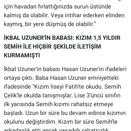
için havadan fırlattığınızda surun üstünde
kalmış da olabilir. Veya intihar ederken elinden
kaymış, bir yere düşmüş de olabilir.”
İKBAL UZUNER'İN BABASI: KIZIM 1,5 YILDIR
SEMİH İLE HİÇBİR ŞEKİLDE İLETİŞİM
KURMAMIŞTI
İkbal Uzuner'in babası Hasan Uzuner'in ifadeleri
ortaya çıktı. Baba Hasan Uzuner emniyetteki
ifadesinde "Kızım liseyi Fatih'te okudu. Semih
Çelik'le okulda tanışmışlar. Lise 3'üncü sınıfın
ilk yarısında Semih kızımı rahatsız etmeye
başladı. Uzun bir süre bu devam edince kızımın
okulunu değiştirdim. Kızım bir süre Semih'le
arkadaşlık etti ancak yaşadığı rahatsızlık