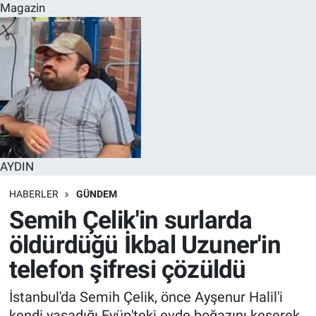
Magazin
AYDIN
HABERLER
GÜNDEM
Semih Çelik'in surlarda
öldürdüğü İkbal Uzuner'in
telefon şifresi çözüldü
İstanbul'da Semih Çelik, önce Ayşenur Halil'i
kendi yaşadığı Eyüp'teki evde boğazını keserek