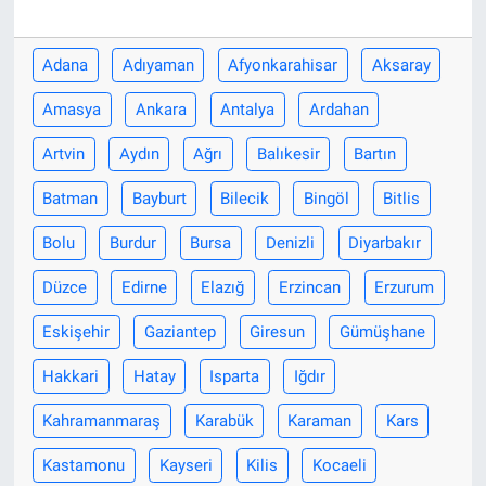
Adana
Adıyaman
Afyonkarahisar
Aksaray
Amasya
Ankara
Antalya
Ardahan
Artvin
Aydın
Ağrı
Balıkesir
Bartın
Batman
Bayburt
Bilecik
Bingöl
Bitlis
Bolu
Burdur
Bursa
Denizli
Diyarbakır
Düzce
Edirne
Elazığ
Erzincan
Erzurum
Eskişehir
Gaziantep
Giresun
Gümüşhane
Hakkari
Hatay
Isparta
Iğdır
Kahramanmaraş
Karabük
Karaman
Kars
Kastamonu
Kayseri
Kilis
Kocaeli