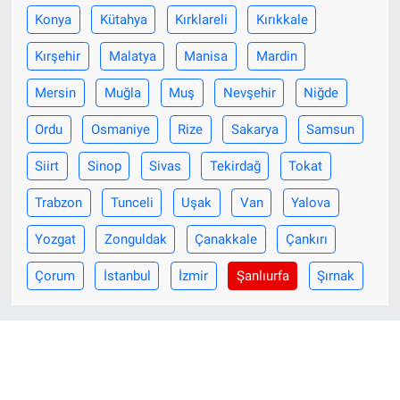
Konya
Kütahya
Kırklareli
Kırıkkale
Kırşehir
Malatya
Manisa
Mardin
Mersin
Muğla
Muş
Nevşehir
Niğde
Ordu
Osmaniye
Rize
Sakarya
Samsun
Siirt
Sinop
Sivas
Tekirdağ
Tokat
Trabzon
Tunceli
Uşak
Van
Yalova
Yozgat
Zonguldak
Çanakkale
Çankırı
Çorum
İstanbul
İzmir
Şanlıurfa
Şırnak