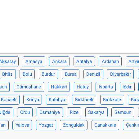
Aksaray
Amasya
Ankara
Antalya
Ardahan
Artvi
Bitlis
Bolu
Burdur
Bursa
Denizli
Diyarbakır
sun
Gümüşhane
Hakkari
Hatay
Isparta
Iğdır
Kocaeli
Konya
Kütahya
Kırklareli
Kırıkkale
Kırş
Niğde
Ordu
Osmaniye
Rize
Sakarya
Samsun
Van
Yalova
Yozgat
Zonguldak
Çanakkale
Çankır