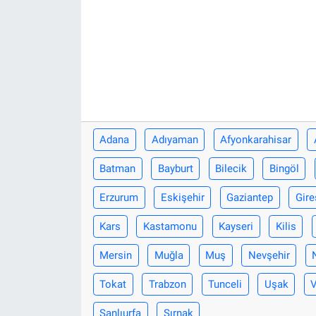
Adana
Adıyaman
Afyonkarahisar
Batman
Bayburt
Bilecik
Bingöl
Erzurum
Eskişehir
Gaziantep
Gire
Kars
Kastamonu
Kayseri
Kilis
Mersin
Muğla
Muş
Nevşehir
Tokat
Trabzon
Tunceli
Uşak
Şanlıurfa
Şırnak