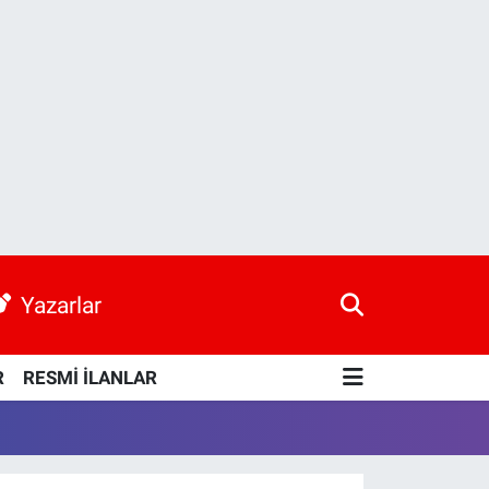
Yazarlar
R
RESMİ İLANLAR