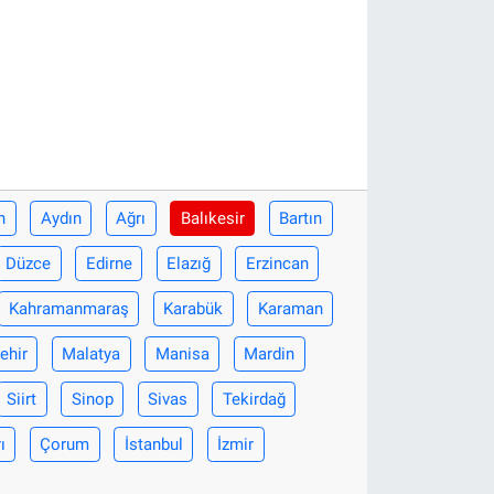
n
Aydın
Ağrı
Balıkesir
Bartın
Düzce
Edirne
Elazığ
Erzincan
Kahramanmaraş
Karabük
Karaman
ehir
Malatya
Manisa
Mardin
Siirt
Sinop
Sivas
Tekirdağ
ı
Çorum
İstanbul
İzmir