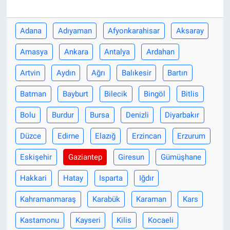
Adana
Adıyaman
Afyonkarahisar
Aksaray
Amasya
Ankara
Antalya
Ardahan
Artvin
Aydın
Ağrı
Balıkesir
Bartın
Batman
Bayburt
Bilecik
Bingöl
Bitlis
Bolu
Burdur
Bursa
Denizli
Diyarbakır
Düzce
Edirne
Elazığ
Erzincan
Erzurum
Eskişehir
Gaziantep
Giresun
Gümüşhane
Hakkari
Hatay
Isparta
Iğdır
Kahramanmaraş
Karabük
Karaman
Kars
Kastamonu
Kayseri
Kilis
Kocaeli