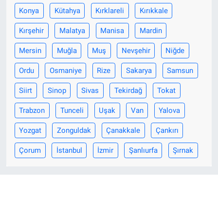
Konya
Kütahya
Kırklareli
Kırıkkale
Kırşehir
Malatya
Manisa
Mardin
Mersin
Muğla
Muş
Nevşehir
Niğde
Ordu
Osmaniye
Rize
Sakarya
Samsun
Siirt
Sinop
Sivas
Tekirdağ
Tokat
Trabzon
Tunceli
Uşak
Van
Yalova
Yozgat
Zonguldak
Çanakkale
Çankırı
Çorum
İstanbul
İzmir
Şanlıurfa
Şırnak