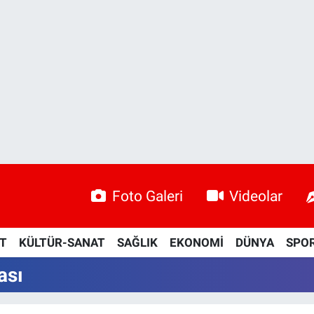
Foto Galeri
Videolar
ET
KÜLTÜR-SANAT
SAĞLIK
EKONOMİ
DÜNYA
SPO
ası