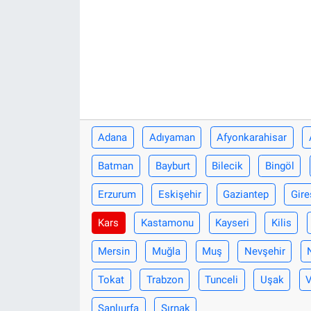
Adana
Adıyaman
Afyonkarahisar
Batman
Bayburt
Bilecik
Bingöl
Erzurum
Eskişehir
Gaziantep
Gire
Kars
Kastamonu
Kayseri
Kilis
Mersin
Muğla
Muş
Nevşehir
Tokat
Trabzon
Tunceli
Uşak
Şanlıurfa
Şırnak