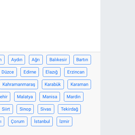
n
Aydın
Ağrı
Balıkesir
Bartın
Düzce
Edirne
Elazığ
Erzincan
Kahramanmaraş
Karabük
Karaman
ehir
Malatya
Manisa
Mardin
Siirt
Sinop
Sivas
Tekirdağ
ı
Çorum
İstanbul
İzmir