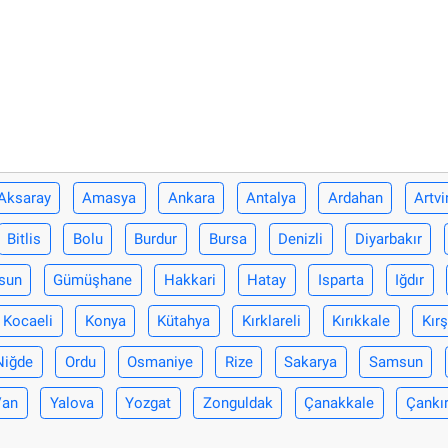
Aksaray
Amasya
Ankara
Antalya
Ardahan
Artvi
Bitlis
Bolu
Burdur
Bursa
Denizli
Diyarbakır
sun
Gümüşhane
Hakkari
Hatay
Isparta
Iğdır
Kocaeli
Konya
Kütahya
Kırklareli
Kırıkkale
Kırş
Niğde
Ordu
Osmaniye
Rize
Sakarya
Samsun
Van
Yalova
Yozgat
Zonguldak
Çanakkale
Çankır