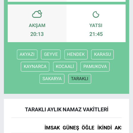
AKŞAM
YATSI
20:13
21:45
AKYAZI
GEYVE
HENDEK
KARASU
KAYNARCA
KOCAALİ
PAMUKOVA
SAKARYA
TARAKLI
TARAKLI AYLIK NAMAZ VAKITLERI
İMSAK
GÜNEŞ
ÖĞLE
İKINDI
AKŞAM