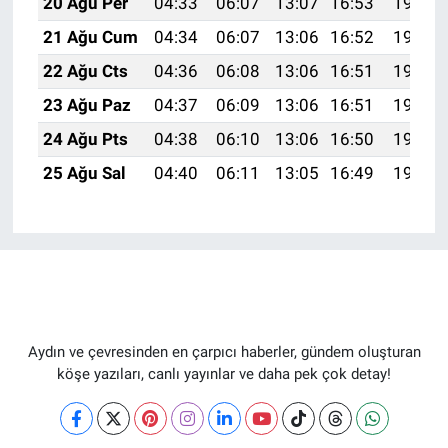
20 Ağu Per
04:33
06:07
13:07
16:53
19:57
21 Ağu Cum
04:34
06:07
13:06
16:52
19:55
22 Ağu Cts
04:36
06:08
13:06
16:51
19:54
23 Ağu Paz
04:37
06:09
13:06
16:51
19:52
24 Ağu Pts
04:38
06:10
13:06
16:50
19:51
25 Ağu Sal
04:40
06:11
13:05
16:49
19:49
Aydın ve çevresinden en çarpıcı haberler, gündem oluşturan
köşe yazıları, canlı yayınlar ve daha pek çok detay!