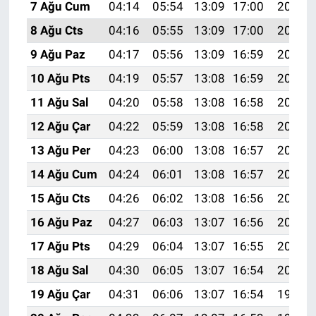
7 Ağu Cum
04:14
05:54
13:09
17:00
20:14
8 Ağu Cts
04:16
05:55
13:09
17:00
20:13
9 Ağu Paz
04:17
05:56
13:09
16:59
20:11
10 Ağu Pts
04:19
05:57
13:08
16:59
20:10
11 Ağu Sal
04:20
05:58
13:08
16:58
20:09
12 Ağu Çar
04:22
05:59
13:08
16:58
20:08
13 Ağu Per
04:23
06:00
13:08
16:57
20:06
14 Ağu Cum
04:24
06:01
13:08
16:57
20:05
15 Ağu Cts
04:26
06:02
13:08
16:56
20:04
16 Ağu Paz
04:27
06:03
13:07
16:56
20:02
17 Ağu Pts
04:29
06:04
13:07
16:55
20:01
18 Ağu Sal
04:30
06:05
13:07
16:54
20:00
19 Ağu Çar
04:31
06:06
13:07
16:54
19:58