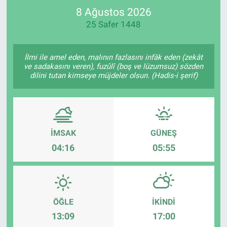
8 Ağustos 2026
SPOR
25 Safer 1448
RESMİ İLANLAR
İlmi ile amel eden, malının fazlasını infâk eden (zekât
ve sadakasını veren), fuzûlî (boş ve lüzumsuz) sözden
dilini tutan kimseye müjdeler olsun. (Hadis-i şerif)
İMSAK
GÜNEŞ
04:16
05:55
ÖĞLE
İKINDI
13:09
17:00