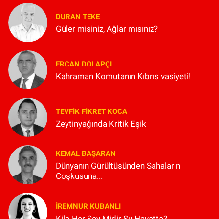
DURAN TEKE
Güler misiniz, Ağlar mısınız?
ERCAN DOLAPÇI
Kahraman Komutanın Kıbrıs vasiyeti!
TEVFIK FIKRET KOCA
Zeytinyağında Kritik Eşik
KEMAL BAŞARAN
Dünyanın Gürültüsünden Sahaların
Coşkusuna...
İREMNUR KUBANLI
Kilo Her Şey Midir Şu Hayatta?