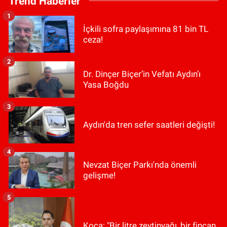
Trend Haberler
1
İçkili sofra paylaşımına 81 bin TL
ceza!
2
Dr. Dinçer Biçer’in Vefatı Aydın’ı
Yasa Boğdu
3
Aydın'da tren sefer saatleri değişti!
4
Nevzat Biçer Parkı'nda önemli
gelişme!
5
Koca: "Bir litre zeytinyağı, bir fincan