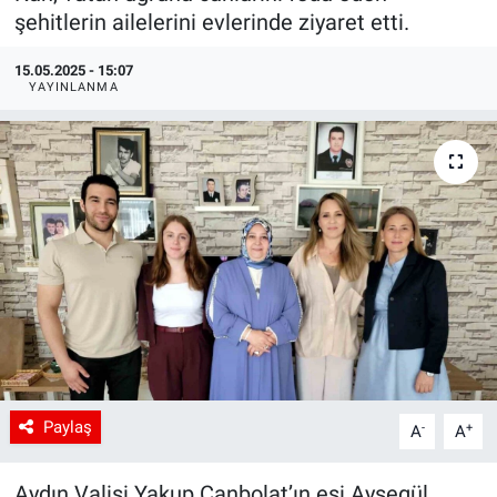
şehitlerin ailelerini evlerinde ziyaret etti.
15.05.2025 - 15:07
YAYINLANMA
Paylaş
-
+
A
A
Aydın Valisi Yakup Canbolat’ın eşi Ayşegül