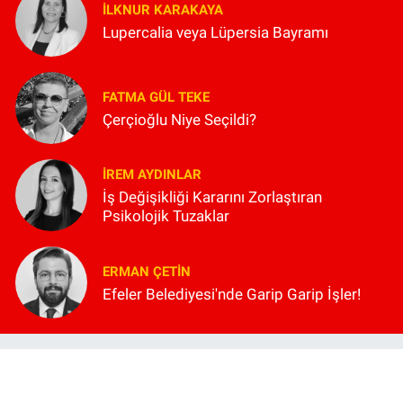
İLKNUR KARAKAYA
Lupercalia veya Lüpersia Bayramı
FATMA GÜL TEKE
Çerçioğlu Niye Seçildi?
İREM AYDINLAR
İş Değişikliği Kararını Zorlaştıran
Psikolojik Tuzaklar
ERMAN ÇETIN
Efeler Belediyesi'nde Garip Garip İşler!