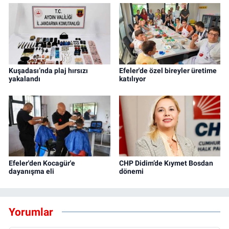
Kuşadası’nda plaj hırsızı
Efeler'de özel bireyler üretime
yakalandı
katılıyor
Efeler'den Kocagür'e
CHP Didim’de Kıymet Bosdan
dayanışma eli
dönemi
Yorumlar