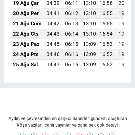
19 Ağu Çar
04:39
06:11
13:10
16:56
20:00
20 Ağu Per
04:41
06:12
13:10
16:55
19:58
21 Ağu Cum
04:42
06:13
13:10
16:55
19:57
22 Ağu Cts
04:43
06:14
13:10
16:54
19:55
23 Ağu Paz
04:45
06:15
13:09
16:53
19:54
24 Ağu Pts
04:46
06:16
13:09
16:52
19:53
25 Ağu Sal
04:47
06:16
13:09
16:52
19:51
Aydın ve çevresinden en çarpıcı haberler, gündem oluşturan
köşe yazıları, canlı yayınlar ve daha pek çok detay!