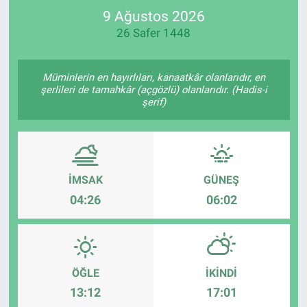
9 Ağustos 2026
SPOR
26 Safer 1448
RESMİ İLANLAR
Müminlerin en hayırlıları, kanaatkâr olanlarıdır, en
şerlileri de tamahkâr (açgözlü) olanlarıdır. (Hadis-i
şerif)
İMSAK
GÜNEŞ
04:26
06:02
ÖĞLE
İKINDI
13:12
17:01