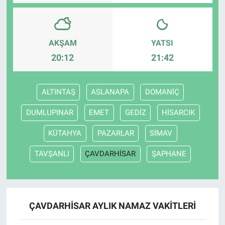
AKŞAM
YATSI
20:12
21:42
ALTINTAŞ
ASLANAPA
DOMANİÇ
DUMLUPINAR
EMET
GEDİZ
HİSARCIK
KÜTAHYA
PAZARLAR
SİMAV
TAVŞANLI
ÇAVDARHİSAR
ŞAPHANE
ÇAVDARHİSAR AYLIK NAMAZ VAKITLERI