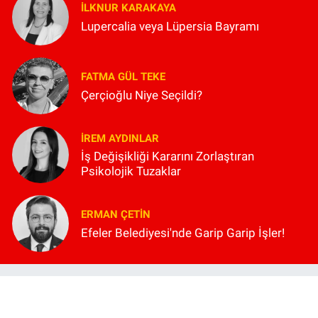
İLKNUR KARAKAYA
Lupercalia veya Lüpersia Bayramı
FATMA GÜL TEKE
Çerçioğlu Niye Seçildi?
İREM AYDINLAR
İş Değişikliği Kararını Zorlaştıran
Psikolojik Tuzaklar
ERMAN ÇETIN
Efeler Belediyesi'nde Garip Garip İşler!