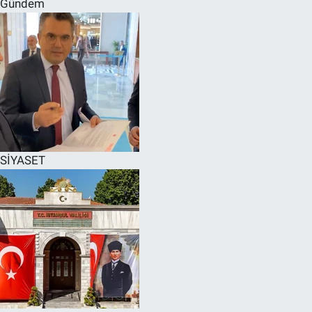
Gündem
SPOR
RESMİ İLANLAR
SİYASET