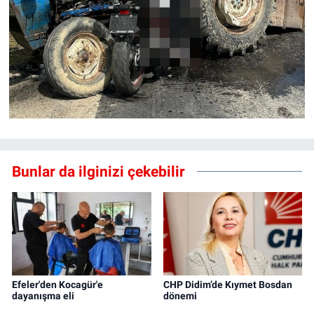
Bunlar da ilginizi çekebilir
Efeler'den Kocagür'e
CHP Didim’de Kıymet Bosdan
dayanışma eli
dönemi