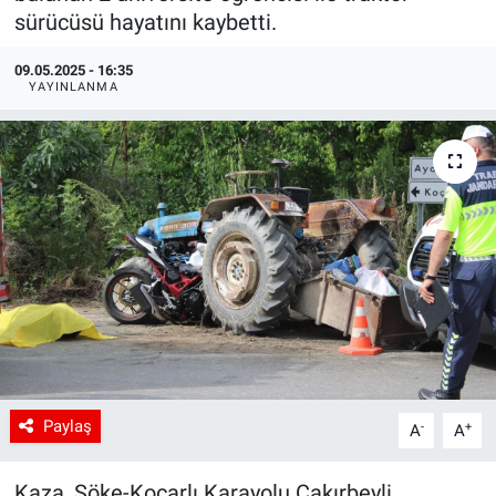
sürücüsü hayatını kaybetti.
09.05.2025 - 16:35
YAYINLANMA
Paylaş
-
+
A
A
Kaza, Söke-Koçarlı Karayolu Çakırbeyli