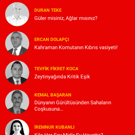
DURAN TEKE
Güler misiniz, Ağlar mısınız?
ERCAN DOLAPÇI
Kahraman Komutanın Kıbrıs vasiyeti!
TEVFIK FIKRET KOCA
Zeytinyağında Kritik Eşik
KEMAL BAŞARAN
Dünyanın Gürültüsünden Sahaların
Coşkusuna...
İREMNUR KUBANLI
Kilo Her Şey Midir Şu Hayatta?