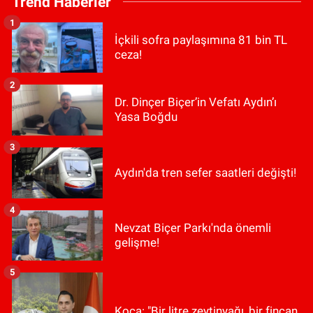
Trend Haberler
1
İçkili sofra paylaşımına 81 bin TL
ceza!
2
Dr. Dinçer Biçer’in Vefatı Aydın’ı
Yasa Boğdu
3
Aydın'da tren sefer saatleri değişti!
4
Nevzat Biçer Parkı'nda önemli
gelişme!
5
Koca: "Bir litre zeytinyağı, bir fincan