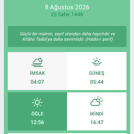
8 Ağustos 2026
SPOR
25 Safer 1448
RESMİ İLANLAR
Güçlü bir mümin, zayıf olandan daha hayırlıdır ve
Allâhü Teâlâ'ya daha sevimlidir. (Hadis-i şerif)
İMSAK
GÜNEŞ
04:07
05:44
ÖĞLE
İKINDI
12:56
16:47