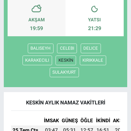
AKŞAM
YATSI
19:59
21:29
BALISEYH
CELEBI
DELICE
KARAKECILI
KESKİN
KIRIKKALE
SULAKYURT
KESKİN AYLIK NAMAZ VAKITLERI
İMSAK
GÜNEŞ
ÖĞLE
İKINDI
AKŞAM
25 Tem Cts
03:47
05:31
12:57
16:51
20:13