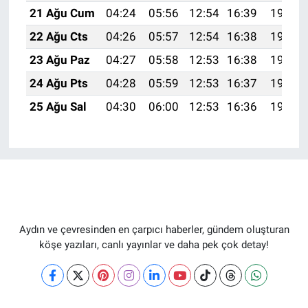
21 Ağu Cum
04:24
05:56
12:54
16:39
19:42
22 Ağu Cts
04:26
05:57
12:54
16:38
19:40
23 Ağu Paz
04:27
05:58
12:53
16:38
19:39
24 Ağu Pts
04:28
05:59
12:53
16:37
19:37
25 Ağu Sal
04:30
06:00
12:53
16:36
19:36
Aydın ve çevresinden en çarpıcı haberler, gündem oluşturan
köşe yazıları, canlı yayınlar ve daha pek çok detay!