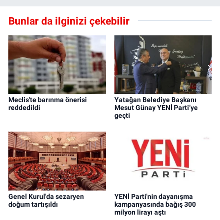
Bunlar da ilginizi çekebilir
Meclis'te barınma önerisi
Yatağan Belediye Başkanı
reddedildi
Mesut Günay YENİ Parti’ye
geçti
Genel Kurul'da sezaryen
YENİ Parti'nin dayanışma
doğum tartışıldı
kampanyasında bağış 300
milyon lirayı aştı