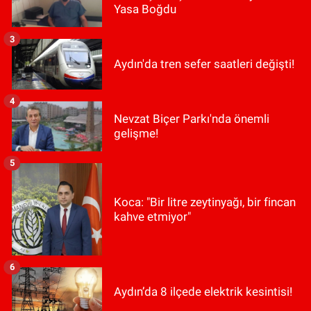
Yasa Boğdu
3
Aydın'da tren sefer saatleri değişti!
4
Nevzat Biçer Parkı'nda önemli
gelişme!
5
Koca: "Bir litre zeytinyağı, bir fincan
kahve etmiyor"
6
Aydın’da 8 ilçede elektrik kesintisi!