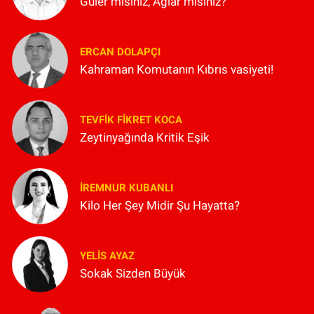
Güler misiniz, Ağlar mısınız?
ERCAN DOLAPÇI
Kahraman Komutanın Kıbrıs vasiyeti!
TEVFIK FIKRET KOCA
Zeytinyağında Kritik Eşik
İREMNUR KUBANLI
Kilo Her Şey Midir Şu Hayatta?
YELIS AYAZ
Sokak Sizden Büyük