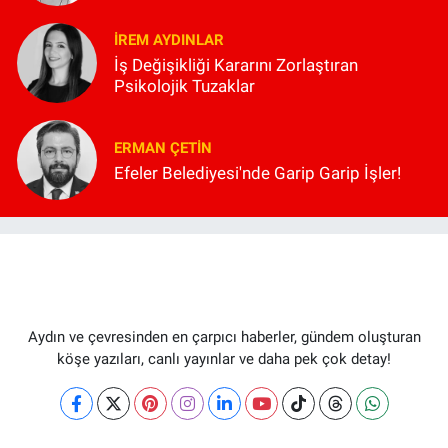
İREM AYDINLAR
İş Değişikliği Kararını Zorlaştıran
Psikolojik Tuzaklar
ERMAN ÇETIN
Efeler Belediyesi'nde Garip Garip İşler!
Aydın ve çevresinden en çarpıcı haberler, gündem oluşturan
köşe yazıları, canlı yayınlar ve daha pek çok detay!