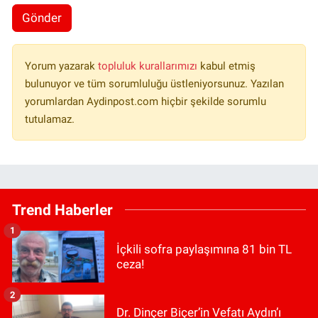
Gönder
Yorum yazarak
topluluk kurallarımızı
kabul etmiş
bulunuyor ve tüm sorumluluğu üstleniyorsunuz. Yazılan
yorumlardan Aydinpost.com hiçbir şekilde sorumlu
tutulamaz.
Trend Haberler
1
İçkili sofra paylaşımına 81 bin TL
ceza!
2
Dr. Dinçer Biçer’in Vefatı Aydın’ı