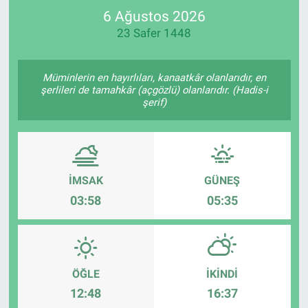
6 Ağustos 2026
SPOR
23 Safer 1448
RESMİ İLANLAR
Müminlerin en hayırlıları, kanaatkâr olanlarıdır, en
şerlileri de tamahkâr (açgözlü) olanlarıdır. (Hadis-i
şerif)
İMSAK
GÜNEŞ
03:58
05:35
ÖĞLE
İKINDI
12:48
16:37