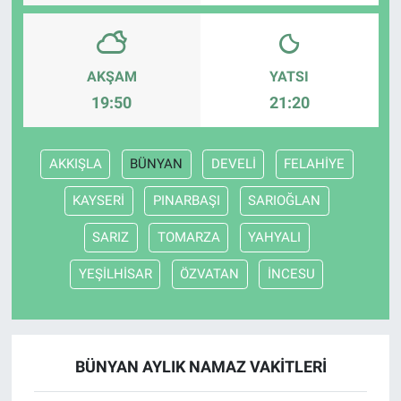
AKŞAM
YATSI
19:50
21:20
AKKIŞLA
BÜNYAN
DEVELİ
FELAHİYE
KAYSERİ
PINARBAŞI
SARIOĞLAN
SARIZ
TOMARZA
YAHYALI
YEŞİLHİSAR
ÖZVATAN
İNCESU
BÜNYAN AYLIK NAMAZ VAKITLERI