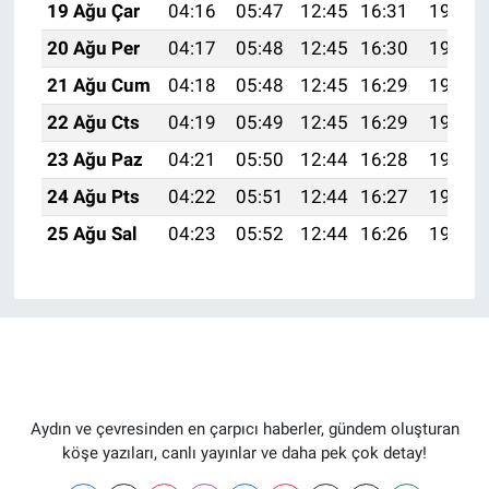
19 Ağu Çar
04:16
05:47
12:45
16:31
19:34
20 Ağu Per
04:17
05:48
12:45
16:30
19:33
21 Ağu Cum
04:18
05:48
12:45
16:29
19:31
22 Ağu Cts
04:19
05:49
12:45
16:29
19:30
23 Ağu Paz
04:21
05:50
12:44
16:28
19:29
24 Ağu Pts
04:22
05:51
12:44
16:27
19:27
25 Ağu Sal
04:23
05:52
12:44
16:26
19:26
Aydın ve çevresinden en çarpıcı haberler, gündem oluşturan
köşe yazıları, canlı yayınlar ve daha pek çok detay!