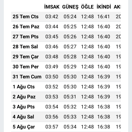
İMSAK
GÜNEŞ
ÖĞLE
İKINDI
AKŞAM
25 Tem Cts
03:42
05:24
12:48
16:41
20:02
26 Tem Paz
03:44
05:25
12:48
16:40
20:01
27 Tem Pts
03:45
05:26
12:48
16:40
20:00
28 Tem Sal
03:46
05:27
12:48
16:40
19:59
29 Tem Çar
03:48
05:28
12:48
16:40
19:58
30 Tem Per
03:49
05:29
12:48
16:40
19:57
31 Tem Cum
03:50
05:30
12:48
16:39
19:57
1 Ağu Cts
03:52
05:30
12:48
16:39
19:56
2 Ağu Paz
03:53
05:31
12:48
16:39
19:55
3 Ağu Pts
03:54
05:32
12:48
16:38
19:54
4 Ağu Sal
03:56
05:33
12:48
16:38
19:52
5 Ağu Çar
03:57
05:34
12:48
16:38
19:51