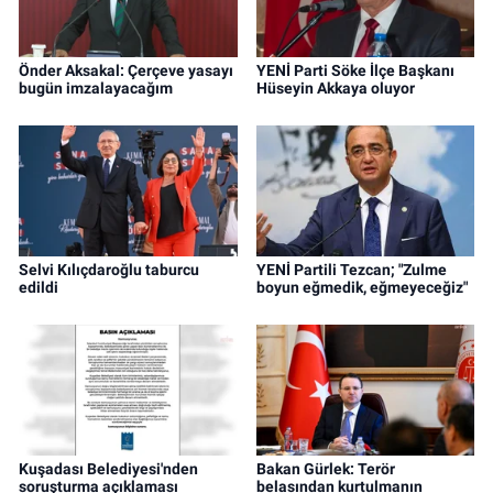
Önder Aksakal: Çerçeve yasayı
YENİ Parti Söke İlçe Başkanı
bugün imzalayacağım
Hüseyin Akkaya oluyor
Selvi Kılıçdaroğlu taburcu
YENİ Partili Tezcan; "Zulme
edildi
boyun eğmedik, eğmeyeceğiz"
Kuşadası Belediyesi'nden
Bakan Gürlek: Terör
soruşturma açıklaması
belasından kurtulmanın