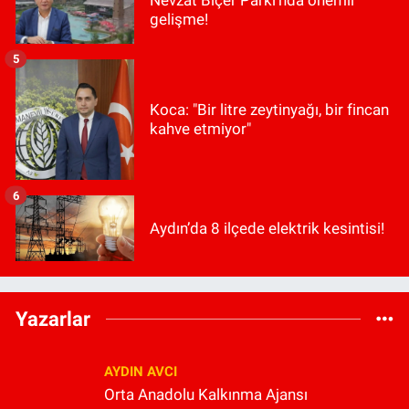
Nevzat Biçer Parkı'nda önemli
gelişme!
5
Koca: "Bir litre zeytinyağı, bir fincan
kahve etmiyor"
6
Aydın’da 8 ilçede elektrik kesintisi!
Yazarlar
AYDIN AVCI
Orta Anadolu Kalkınma Ajansı