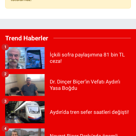
Trend Haberler
1
İçkili sofra paylaşımına 81 bin TL
ceza!
2
Dr. Dinçer Biçer’in Vefatı Aydın’ı
Yasa Boğdu
3
Aydın'da tren sefer saatleri değişti!
4