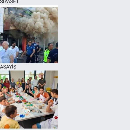
SİYASET
SPOR
RESMİ İLANLAR
ASAYİŞ