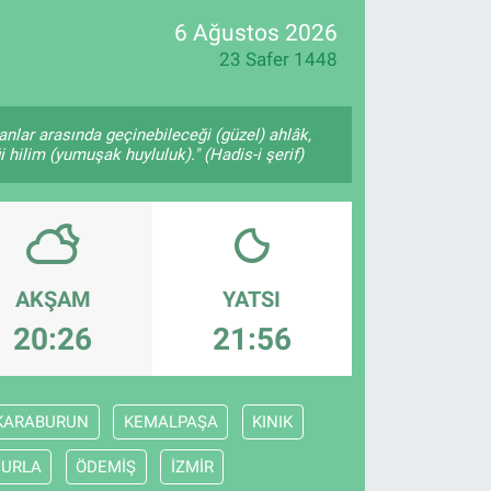
6 Ağustos 2026
23 Safer 1448
anlar arasında geçinebileceği (güzel) ahlâk,
 hilim (yumuşak huyluluk)." (Hadis-i şerif)
AKŞAM
YATSI
20:26
21:56
KARABURUN
KEMALPAŞA
KINIK
URLA
ÖDEMİŞ
İZMİR