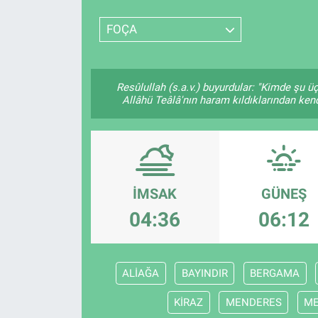
SPOR
FOÇA
RESMİ İLANLAR
Resûlullah (s.a.v.) buyurdular: "Kimde şu ü
Allâhü Teâlâ'nın haram kıldıklarından kend
İMSAK
GÜNEŞ
04:36
06:12
ALİAĞA
BAYINDIR
BERGAMA
KİRAZ
MENDERES
M