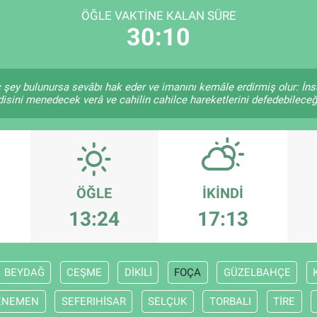
ÖĞLE VAKTINE KALAN SÜRE
30:10
ç şey bulunursa sevâbı hak eder ve imanını kemâle erdirmiş olur: İns
isini menedecek verâ ve cahilin cahilce hareketlerini defedebileceği
ÖĞLE
İKINDI
13:24
17:13
BEYDAĞ
CEŞME
DİKİLİ
FOÇA
GÜZELBAHÇE
ENEMEN
SEFERIHİSAR
SELÇUK
TORBALI
TİRE