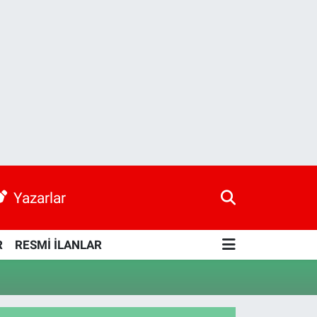
Yazarlar
R
RESMİ İLANLAR