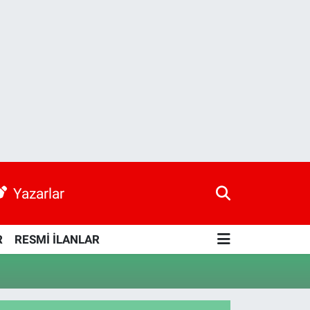
Yazarlar
R
RESMİ İLANLAR