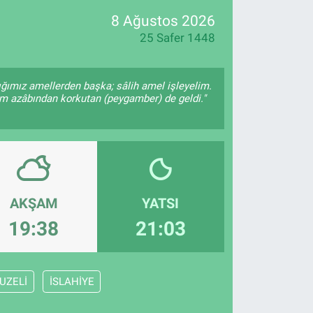
8 Ağustos 2026
25 Safer 1448
tığımız amellerden başka; sâlih amel işleyelim.
m azâbından korkutan (peygamber) de geldi."
AKŞAM
YATSI
19:38
21:03
UZELİ
İSLAHİYE