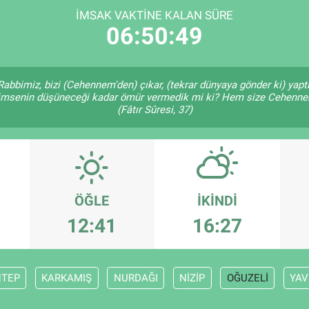
İMSAK VAKTINE KALAN SÜRE
06:50:48
y Rabbimiz, bizi (Cehennem'den) çıkar, (tekrar dünyaya gönder ki) yap
ir kimsenin düşüneceği kadar ömür vermedik mi ki? Hem size Cehenne
(Fâtır Sûresi, 37)
ÖĞLE
İKINDI
12:41
16:27
NTEP
KARKAMIŞ
NURDAĞI
NİZİP
OĞUZELİ
YAV