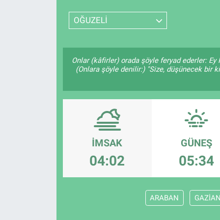
SPOR
OĞUZELİ
RESMİ İLANLAR
Onlar (kâfirler) orada şöyle feryad ederler: E
(Onlara şöyle denilir:) "Size, düşünecek b
İMSAK
GÜNEŞ
04:02
05:34
ARABAN
GAZİA