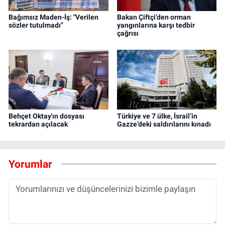
Bağımsız Maden-İş: "Verilen
Bakan Çiftçi’den orman
sözler tutulmadı"
yangınlarına karşı tedbir
çağrısı
Behçet Oktay'ın dosyası
Türkiye ve 7 ülke, İsrail’in
tekrardan açılacak
Gazze’deki saldırılarını kınadı
Yorumlar