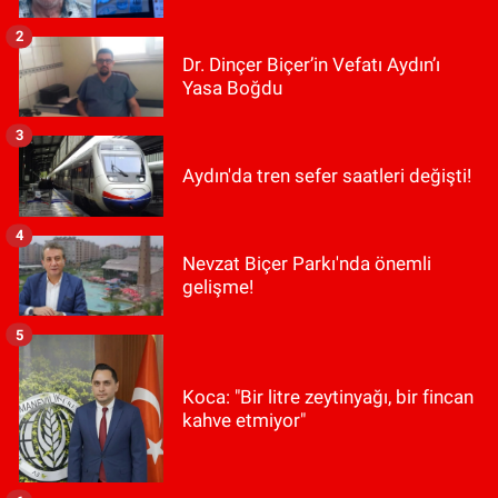
2
Dr. Dinçer Biçer’in Vefatı Aydın’ı
Yasa Boğdu
3
Aydın'da tren sefer saatleri değişti!
4
Nevzat Biçer Parkı'nda önemli
gelişme!
5
Koca: "Bir litre zeytinyağı, bir fincan
kahve etmiyor"