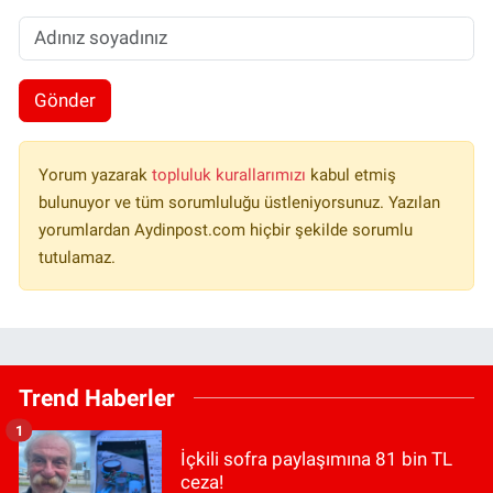
Gönder
Yorum yazarak
topluluk kurallarımızı
kabul etmiş
bulunuyor ve tüm sorumluluğu üstleniyorsunuz. Yazılan
yorumlardan Aydinpost.com hiçbir şekilde sorumlu
tutulamaz.
Trend Haberler
1
İçkili sofra paylaşımına 81 bin TL
ceza!