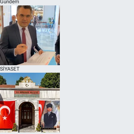
Gündem
SPOR
RESMİ İLANLAR
SİYASET