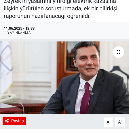
Zeyrek’in yaşamını yitirdiği elektrik kazasına
ilişkin yürütülen soruşturmada, ek bir bilirkişi
raporunun hazırlanacağı öğrenildi.
11.06.2025 - 12:38
YAYINLANMA
Paylaş
-
+
A
A