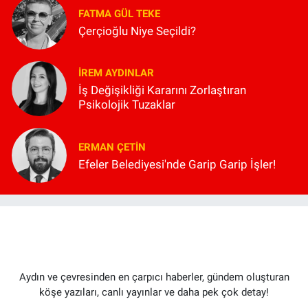
FATMA GÜL TEKE
Çerçioğlu Niye Seçildi?
İREM AYDINLAR
İş Değişikliği Kararını Zorlaştıran
Psikolojik Tuzaklar
ERMAN ÇETIN
Efeler Belediyesi'nde Garip Garip İşler!
Aydın ve çevresinden en çarpıcı haberler, gündem oluşturan
köşe yazıları, canlı yayınlar ve daha pek çok detay!