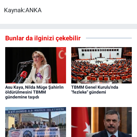
Kaynak:ANKA
Bunlar da ilginizi çekebilir
Asu Kaya, Nilda Müge Şahin'in
TBMM Genel Kurulu'nda
öldürülmesini TBMM
"fezleke" gündemi
gündemine taşıdı