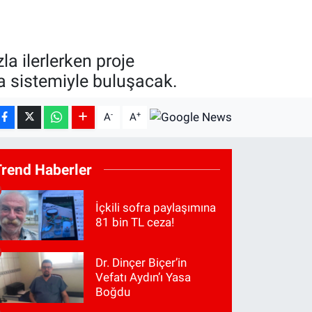
a ilerlerken proje
a sistemiyle buluşacak.
-
+
A
A
Trend Haberler
İçkili sofra paylaşımına
81 bin TL ceza!
Dr. Dinçer Biçer’in
Vefatı Aydın’ı Yasa
Boğdu