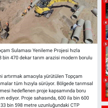
3
4
5
opçam Sulaması Yenileme Projesi hızla
8 bin 470 dekar tarım arazisi modern borulu
ğini artırmak amacıyla yürütülen Topçam
6
malar tüm hızıyla sürüyor. Bölgede tarımsal
rilmesi hedeflenen proje kapsamında boru
m ediyor. Proje sahasında, 600 ila bin 600
m 33 bin 598 metre uzunluğundaki CTP