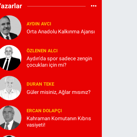
Yazarlar
AYDIN AVCI
Orta Anadolu Kalkınma Ajansı
ÖZLENEN ALCI
Aydın'da spor sadece zengin
çocukları için mi?
DURAN TEKE
Güler misiniz, Ağlar mısınız?
ERCAN DOLAPÇI
Kahraman Komutanın Kıbrıs
vasiyeti!