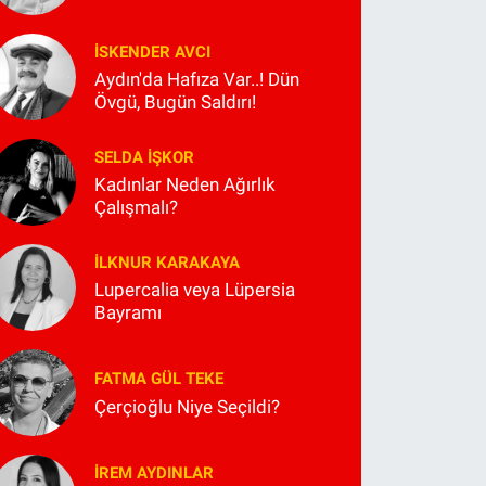
İSKENDER AVCI
Aydın'da Hafıza Var..! Dün
Övgü, Bugün Saldırı!
SELDA İŞKOR
Kadınlar Neden Ağırlık
Çalışmalı?
İLKNUR KARAKAYA
Lupercalia veya Lüpersia
Bayramı
FATMA GÜL TEKE
Çerçioğlu Niye Seçildi?
İREM AYDINLAR