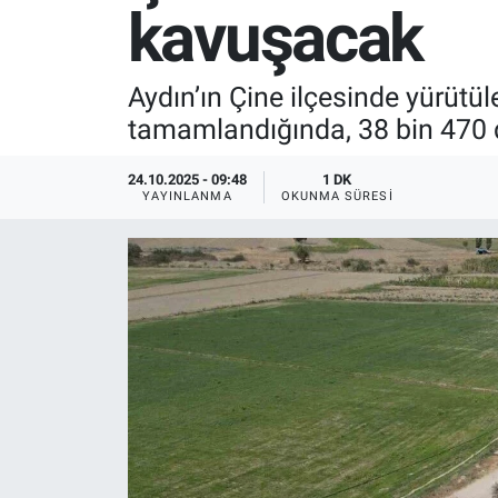
kavuşacak
SPOR
Aydın’ın Çine ilçesinde yürütü
RESMİ İLANLAR
tamamlandığında, 38 bin 470 
24.10.2025 - 09:48
1 DK
YAYINLANMA
OKUNMA SÜRESI