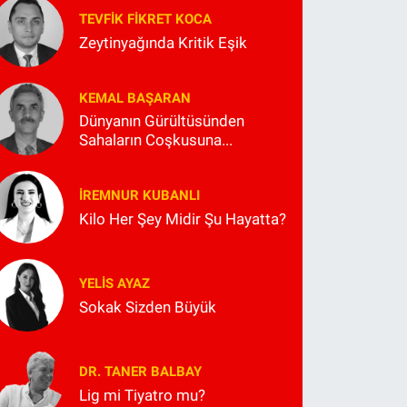
TEVFIK FIKRET KOCA
Zeytinyağında Kritik Eşik
KEMAL BAŞARAN
Dünyanın Gürültüsünden
Sahaların Coşkusuna...
İREMNUR KUBANLI
Kilo Her Şey Midir Şu Hayatta?
YELIS AYAZ
Sokak Sizden Büyük
DR. TANER BALBAY
Lig mi Tiyatro mu?