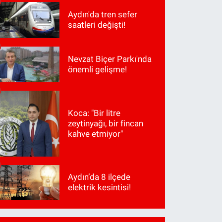
Aydın'da tren sefer
saatleri değişti!
Nevzat Biçer Parkı'nda
önemli gelişme!
Koca: "Bir litre
zeytinyağı, bir fincan
kahve etmiyor"
Aydın’da 8 ilçede
elektrik kesintisi!