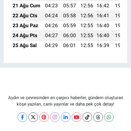
21 Ağu Cum
04:23
05:57
12:56
16:42
19:45
22 Ağu Cts
04:24
05:58
12:56
16:41
19:44
23 Ağu Paz
04:26
05:59
12:55
16:40
19:42
24 Ağu Pts
04:27
06:00
12:55
16:40
19:41
25 Ağu Sal
04:29
06:01
12:55
16:39
19:39
Aydın ve çevresinden en çarpıcı haberler, gündem oluşturan
köşe yazıları, canlı yayınlar ve daha pek çok detay!