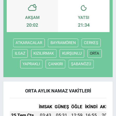
AKŞAM
YATSI
20:02
21:34
ATKARACALAR
BAYRAMÖREN
CERKEŞ
ILGAZ
KIZILIRMAK
KURŞUNLU
ORTA
YAPRAKLI
ÇANKIRI
ŞABANÖZÜ
ORTA AYLIK NAMAZ VAKITLERI
İMSAK
GÜNEŞ
ÖĞLE
İKINDI
AKŞAM
25 Tem Cts
03:43
05:31
12:59
16:55
20:18