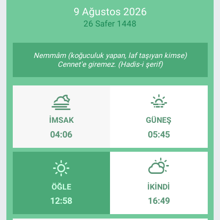
9 Ağustos 2026
SPOR
26 Safer 1448
RESMİ İLANLAR
Nemmâm (koğuculuk yapan, laf taşıyan kimse)
Cennet'e giremez. (Hadis-i şerif)
İMSAK
GÜNEŞ
04:06
05:45
ÖĞLE
İKINDI
12:58
16:49