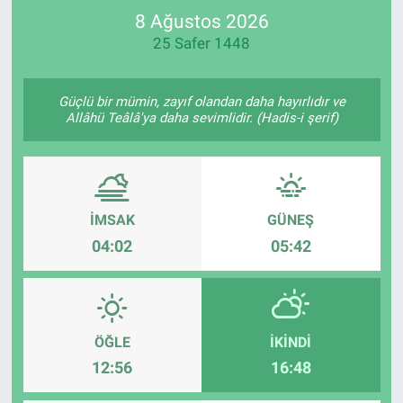
8 Ağustos 2026
SPOR
25 Safer 1448
RESMİ İLANLAR
Güçlü bir mümin, zayıf olandan daha hayırlıdır ve
Allâhü Teâlâ'ya daha sevimlidir. (Hadis-i şerif)
İMSAK
GÜNEŞ
04:02
05:42
ÖĞLE
İKINDI
12:56
16:48