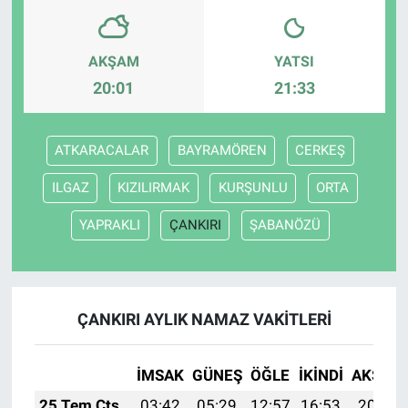
AKŞAM
YATSI
20:01
21:33
ATKARACALAR
BAYRAMÖREN
CERKEŞ
ILGAZ
KIZILIRMAK
KURŞUNLU
ORTA
YAPRAKLI
ÇANKIRI
ŞABANÖZÜ
ÇANKIRI AYLIK NAMAZ VAKITLERI
İMSAK
GÜNEŞ
ÖĞLE
İKINDI
AKŞAM
25 Tem Cts
03:42
05:29
12:57
16:53
20:15