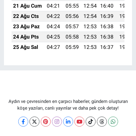
21 Ağu Cum
04:21
05:55
12:54
16:40
19:43
22 Ağu Cts
04:22
05:56
12:54
16:39
19:42
23 Ağu Paz
04:24
05:57
12:53
16:38
19:40
24 Ağu Pts
04:25
05:58
12:53
16:38
19:39
25 Ağu Sal
04:27
05:59
12:53
16:37
19:37
Aydın ve çevresinden en çarpıcı haberler, gündem oluşturan
köşe yazıları, canlı yayınlar ve daha pek çok detay!