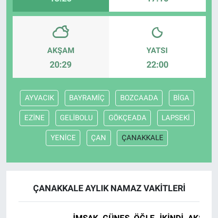
AKŞAM
YATSI
20:29
22:00
AYVACIK
BAYRAMİÇ
BOZCAADA
BİGA
EZİNE
GELİBOLU
GÖKÇEADA
LAPSEKİ
YENİCE
ÇAN
ÇANAKKALE
ÇANAKKALE AYLIK NAMAZ VAKITLERI