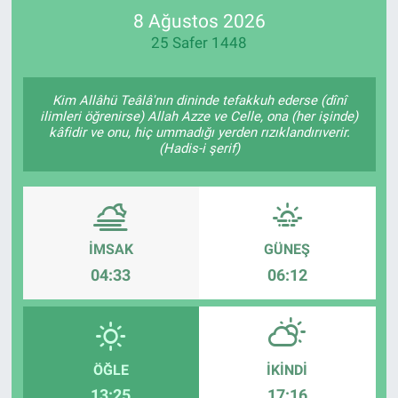
8 Ağustos 2026
SPOR
25 Safer 1448
RESMİ İLANLAR
Kim Allâhü Teâlâ'nın dininde tefakkuh ederse (dînî
ilimleri öğrenirse) Allah Azze ve Celle, ona (her işinde)
kâfidir ve onu, hiç ummadığı yerden rızıklandırıverir.
(Hadis-i şerif)
İMSAK
GÜNEŞ
04:33
06:12
ÖĞLE
İKINDI
13:25
17:16