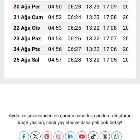
20 Ağu Per
04:50
06:23
13:23
17:09
20:13
21 Ağu Cum
04:52
06:24
13:23
17:08
20:11
22 Ağu Cts
04:53
06:25
13:22
17:08
20:10
23 Ağu Paz
04:54
06:26
13:22
17:07
20:08
24 Ağu Pts
04:56
06:27
13:22
17:06
20:07
25 Ağu Sal
04:57
06:28
13:22
17:05
20:05
Aydın ve çevresinden en çarpıcı haberler, gündem oluşturan
köşe yazıları, canlı yayınlar ve daha pek çok detay!