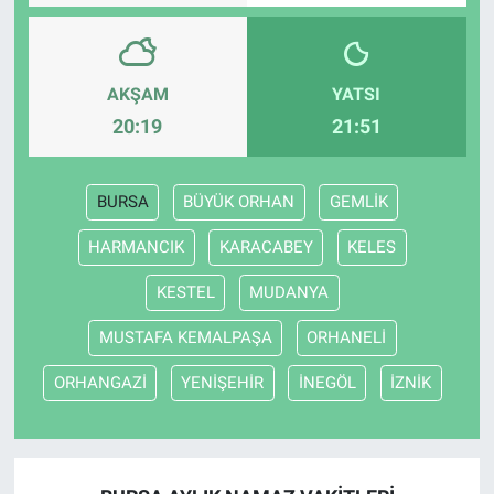
AKŞAM
YATSI
20:19
21:51
BURSA
BÜYÜK ORHAN
GEMLİK
HARMANCIK
KARACABEY
KELES
KESTEL
MUDANYA
MUSTAFA KEMALPAŞA
ORHANELİ
ORHANGAZİ
YENİŞEHİR
İNEGÖL
İZNİK