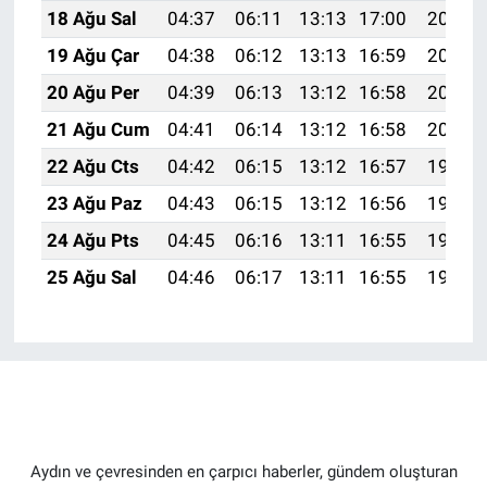
18 Ağu Sal
04:37
06:11
13:13
17:00
20:05
19 Ağu Çar
04:38
06:12
13:13
16:59
20:03
20 Ağu Per
04:39
06:13
13:12
16:58
20:02
21 Ağu Cum
04:41
06:14
13:12
16:58
20:01
22 Ağu Cts
04:42
06:15
13:12
16:57
19:59
23 Ağu Paz
04:43
06:15
13:12
16:56
19:58
24 Ağu Pts
04:45
06:16
13:11
16:55
19:56
25 Ağu Sal
04:46
06:17
13:11
16:55
19:55
Aydın ve çevresinden en çarpıcı haberler, gündem oluşturan