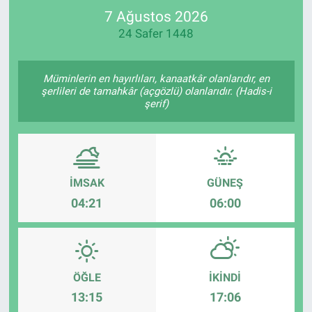
7 Ağustos 2026
SPOR
24 Safer 1448
RESMİ İLANLAR
Müminlerin en hayırlıları, kanaatkâr olanlarıdır, en
şerlileri de tamahkâr (açgözlü) olanlarıdır. (Hadis-i
şerif)
İMSAK
GÜNEŞ
04:21
06:00
ÖĞLE
İKINDI
13:15
17:06