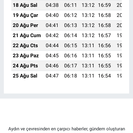
18 Ağu Sal
04:38
06:11
13:12
16:59
20:04
19 Ağu Çar
04:40
06:12
13:12
16:58
20:02
20 Ağu Per
04:41
06:13
13:12
16:58
20:01
21 Ağu Cum
04:42
06:14
13:12
16:57
19:59
22 Ağu Cts
04:44
06:15
13:11
16:56
19:58
23 Ağu Paz
04:45
06:16
13:11
16:55
19:57
24 Ağu Pts
04:46
06:17
13:11
16:55
19:55
25 Ağu Sal
04:47
06:18
13:11
16:54
19:54
Aydın ve çevresinden en çarpıcı haberler, gündem oluşturan