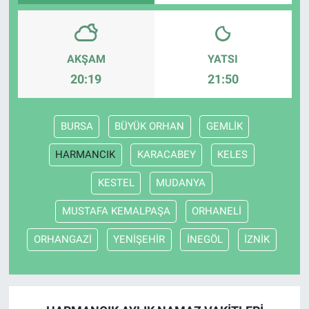
AKŞAM
YATSI
20:19
21:50
BURSA
BÜYÜK ORHAN
GEMLİK
HARMANCIK
KARACABEY
KELES
KESTEL
MUDANYA
MUSTAFA KEMALPAŞA
ORHANELİ
ORHANGAZİ
YENİŞEHİR
İNEGÖL
İZNİK