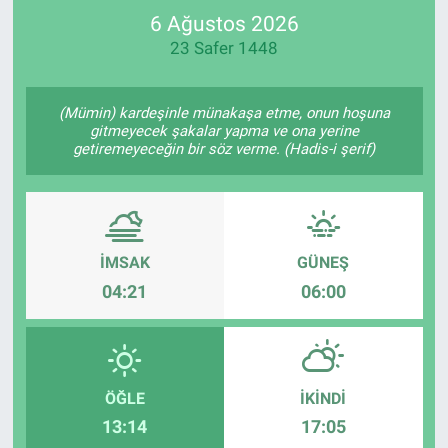
6 Ağustos 2026
SPOR
23 Safer 1448
RESMİ İLANLAR
(Mümin) kardeşinle münakaşa etme, onun hoşuna
gitmeyecek şakalar yapma ve ona yerine
getiremeyeceğin bir söz verme. (Hadis-i şerif)
İMSAK
GÜNEŞ
04:21
06:00
ÖĞLE
İKINDI
13:14
17:05