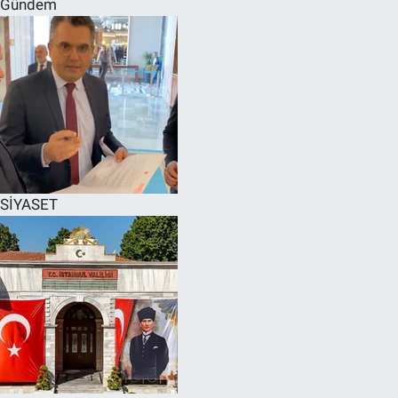
Gündem
SPOR
RESMİ İLANLAR
SİYASET