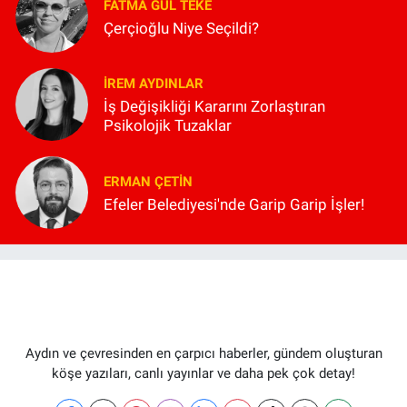
FATMA GÜL TEKE
Çerçioğlu Niye Seçildi?
İREM AYDINLAR
İş Değişikliği Kararını Zorlaştıran
Psikolojik Tuzaklar
ERMAN ÇETIN
Efeler Belediyesi'nde Garip Garip İşler!
Aydın ve çevresinden en çarpıcı haberler, gündem oluşturan
köşe yazıları, canlı yayınlar ve daha pek çok detay!