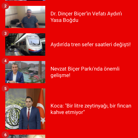
2
Dr. Dinçer Biçer’in Vefatı Aydın’ı
Yasa Boğdu
3
Aydın'da tren sefer saatleri değişti!
4
Nevzat Biçer Parkı'nda önemli
gelişme!
5
Koca: "Bir litre zeytinyağı, bir fincan
kahve etmiyor"
6