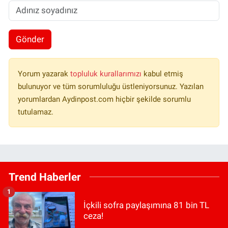
Gönder
Yorum yazarak
topluluk kurallarımızı
kabul etmiş
bulunuyor ve tüm sorumluluğu üstleniyorsunuz. Yazılan
yorumlardan Aydinpost.com hiçbir şekilde sorumlu
tutulamaz.
Trend Haberler
1
İçkili sofra paylaşımına 81 bin TL
ceza!