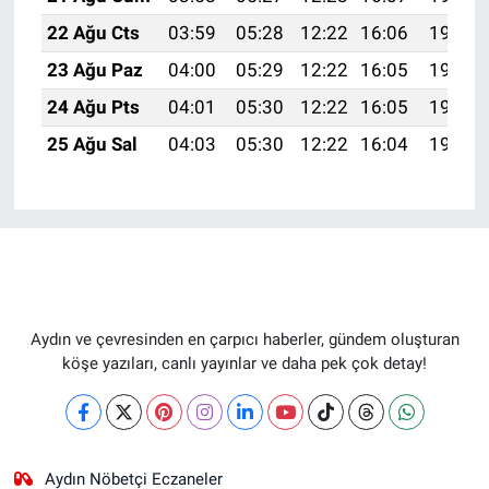
22 Ağu Cts
03:59
05:28
12:22
16:06
19:07
23 Ağu Paz
04:00
05:29
12:22
16:05
19:06
24 Ağu Pts
04:01
05:30
12:22
16:05
19:04
25 Ağu Sal
04:03
05:30
12:22
16:04
19:03
Aydın ve çevresinden en çarpıcı haberler, gündem oluşturan
köşe yazıları, canlı yayınlar ve daha pek çok detay!
Aydın Nöbetçi Eczaneler