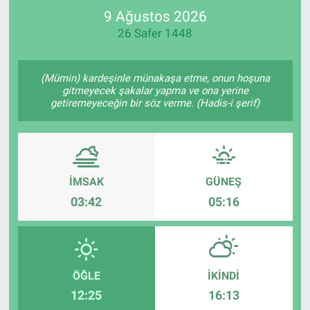
9 Ağustos 2026
SPOR
26 Safer 1448
RESMİ İLANLAR
(Mümin) kardeşinle münakaşa etme, onun hoşuna
gitmeyecek şakalar yapma ve ona yerine
getiremeyeceğin bir söz verme. (Hadis-i şerif)
İMSAK
GÜNEŞ
03:42
05:16
ÖĞLE
İKINDI
12:25
16:13