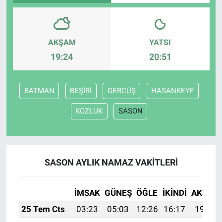
AKŞAM
YATSI
19:24
20:51
BATMAN
BEŞİRİ
GERCÜŞ
HASANKEYF
KOZLUK
SASON
SASON AYLIK NAMAZ VAKITLERI
İMSAK
GÜNEŞ
ÖĞLE
İKINDI
AKŞAM
25 Tem Cts
03:23
05:03
12:26
16:17
19:38