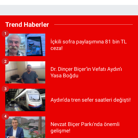
Trend Haberler
1
İçkili sofra paylaşımına 81 bin TL
ceza!
2
Dr. Dinçer Biçer’in Vefatı Aydın’ı
Yasa Boğdu
3
Aydın'da tren sefer saatleri değişti!
4
Nevzat Biçer Parkı'nda önemli
gelişme!