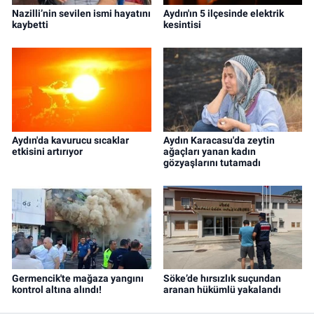
Nazilli’nin sevilen ismi hayatını
Aydın'ın 5 ilçesinde elektrik
kaybetti
kesintisi
Aydın'da kavurucu sıcaklar
Aydın Karacasu'da zeytin
etkisini artırıyor
ağaçları yanan kadın
gözyaşlarını tutamadı
Germencik'te mağaza yangını
Söke’de hırsızlık suçundan
kontrol altına alındı!
aranan hükümlü yakalandı