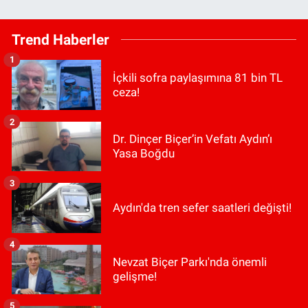
Trend Haberler
1
İçkili sofra paylaşımına 81 bin TL
ceza!
2
Dr. Dinçer Biçer’in Vefatı Aydın’ı
Yasa Boğdu
3
Aydın'da tren sefer saatleri değişti!
4
Nevzat Biçer Parkı'nda önemli
gelişme!
5