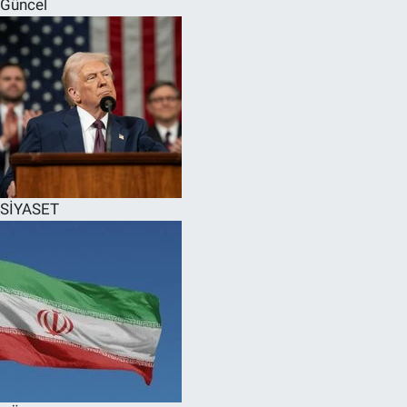
Güncel
SPOR
RESMİ İLANLAR
SİYASET