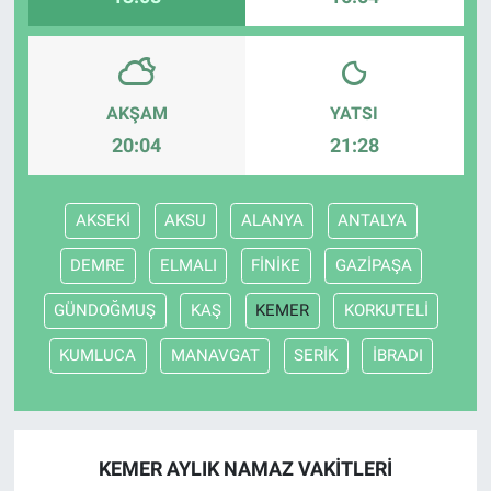
AKŞAM
YATSI
20:04
21:28
AKSEKİ
AKSU
ALANYA
ANTALYA
DEMRE
ELMALI
FİNİKE
GAZİPAŞA
GÜNDOĞMUŞ
KAŞ
KEMER
KORKUTELİ
KUMLUCA
MANAVGAT
SERİK
İBRADI
KEMER AYLIK NAMAZ VAKITLERI