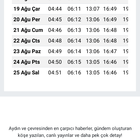
19 Ağu Çar
04:44
06:11
13:07
16:49
19:52
20 Ağu Per
04:45
06:12
13:06
16:49
19:51
21 Ağu Cum
04:46
06:13
13:06
16:48
19:49
22 Ağu Cts
04:48
06:14
13:06
16:48
19:48
23 Ağu Paz
04:49
06:14
13:06
16:47
19:47
24 Ağu Pts
04:50
06:15
13:05
16:46
19:45
25 Ağu Sal
04:51
06:16
13:05
16:46
19:44
Aydın ve çevresinden en çarpıcı haberler, gündem oluşturan
köşe yazıları, canlı yayınlar ve daha pek çok detay!