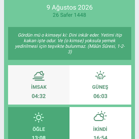
9 Ağustos 2026
SPOR
26 Safer 1448
RESMİ İLANLAR
Gördün mü o kimseyi ki: Dini inkâr eder. Yetimi itip
kakan işte odur. Ve (o kimse) yoksula yemek
yedirilmesi için teşvikte bulunmaz. (Mâûn Sûresi, 1-2-
3)
İMSAK
GÜNEŞ
04:32
06:03
ÖĞLE
İKINDI
13:08
16:54